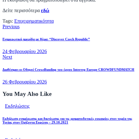
Δείτε περισσότερα
εδώ
Tags:
Επιχειρηματικότητα
Previous
Ενημερωτική ημερίδα με θέμα: “Discover Czech Republic”
24 Φεβρουαρίου 2026
Next
Διαθέσιμοι οι Οδηγοί Crowdfunding του έργου Interreg Europe CROWDFUNDMATCH
26 Φεβρουαρίου 2026
You May Also Like
Εκδηλώσεις
Εκδήλωση ενημέρωσης και δικτύωσης για τις χρηματοδοτικές ευκαιρίες στον τομέα της
Υγείας στον Ορίζοντα Ευρώπη – 29.10.2021