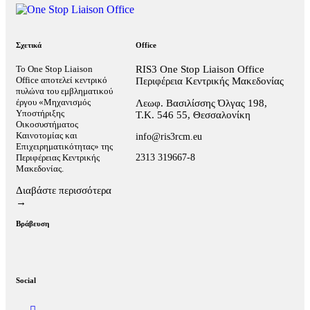
Σχετικά
Office
Το One Stop Liaison
RIS3 One Stop Liaison Office
Office αποτελεί κεντρικό
Περιφέρεια Κεντρικής Μακεδονίας
πυλώνα του εμβληματικού
έργου «Μηχανισμός
Λεωφ. Βασιλίσσης Όλγας 198,
Υποστήριξης
Τ.Κ. 546 55, Θεσσαλονίκη
Οικοσυστήματος
Καινοτομίας και
info@ris3rcm.eu
Επιχειρηματικότητας» της
2313 319667-8
Περιφέρειας Κεντρικής
Μακεδονίας.
Διαβάστε περισσότερα
→
Βράβευση
Social