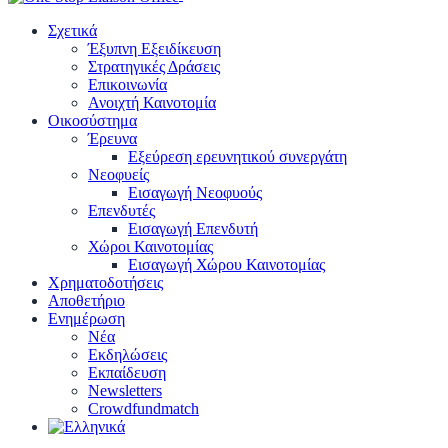
Σχετικά
Έξυπνη Εξειδίκευση
Στρατηγικές Δράσεις
Επικοινωνία
Ανοιχτή Καινοτομία
Οικοσύστημα
Έρευνα
Εξεύρεση ερευνητικού συνεργάτη
Νεοφυείς
Εισαγωγή Νεοφυούς
Επενδυτές
Εισαγωγή Επενδυτή
Χώροι Καινοτομίας
Εισαγωγή Χώρου Καινοτομίας
Χρηματοδοτήσεις
Αποθετήριο
Ενημέρωση
Νέα
Εκδηλώσεις
Εκπαίδευση
Newsletters
Crowdfundmatch