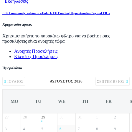
Εκδηλώσεις
EIC Community webinar: «Unlock EU Funding Opportunities Beyond EIC»
Χρηματοδοτήσεις
Χρησιμοποιήστε το παρακάτω φίλτρο για να βρείτε ποιες
προσκλήσεις είναι ανοιχτές τώρα
Ανοιχτές Προσκλήσεις
Κλειστές Προσκλήσεις
Ημερολόγιο
ΑΎΓΟΥΣΤΟΣ 2026
ΙΟΎΛΙΟΣ
ΣΕΠΤΈΜΒΡΙΟΣ
MO
TU
WE
TH
FR
27
28
29
30
31
1
2
3
4
5
6
7
8
9