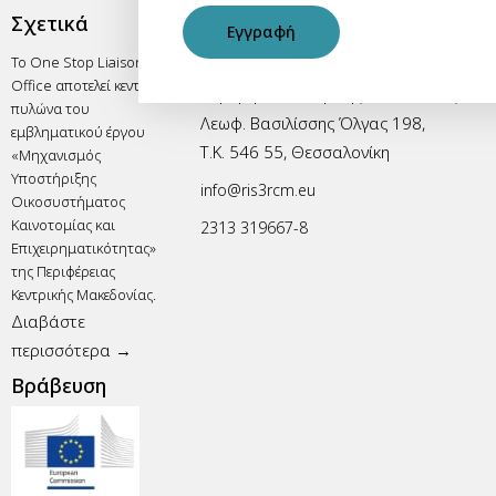
Σχετικά
Office
Εγγραφή
Το One Stop Liaison
RIS3 One Stop Liaison Office
Office αποτελεί κεντρικό
Περιφέρεια Κεντρικής Μακεδονίας
πυλώνα του
Λεωφ. Βασιλίσσης Όλγας 198,
εμβληματικού έργου
Τ.Κ. 546 55, Θεσσαλονίκη
«Μηχανισμός
Υποστήριξης
info@ris3rcm.eu
Οικοσυστήματος
Καινοτομίας και
2313 319667-8
Επιχειρηματικότητας»
της Περιφέρειας
Κεντρικής Μακεδονίας.
Διαβάστε
περισσότερα →
Βράβευση