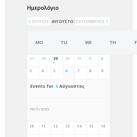
Ημερολόγιο
ΑΎΓΟΥΣΤΟΣ 2026
ΙΟΎΛΙΟΣ
ΣΕΠΤΈΜΒΡΙΟΣ
MO
TU
WE
TH
27
28
29
30
31
1
2
3
4
5
6
7
8
9
Events for
6
Αύγουστος
No Events
10
11
12
13
14
15
16