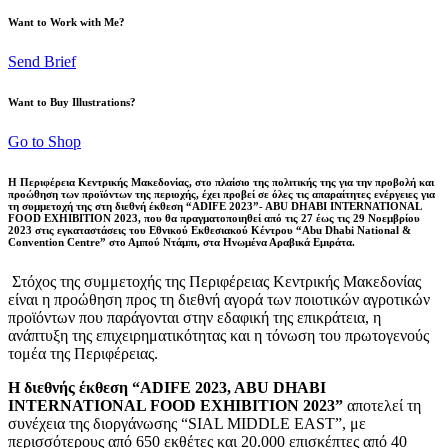
Want to Work with Me?
Send Brief
Want to Buy Illustrations?
Go to Shop
Η Περιφέρεια Κεντρικής Μακεδονίας, στο πλαίσιο της πολιτικής της για την προβολή και
προώθηση των προϊόντων της περιοχής, έχει προβεί σε όλες τις απαραίτητες ενέργειες για
τη συμμετοχή της στη διεθνή έκθεση “ADIFE 2023”- ABU DHABI INTERNATIONAL
FOOD EXHIBITION 2023, που θα πραγματοποιηθεί από τις 27 έως τις 29 Νοεμβρίου
2023 στις εγκαταστάσεις του Εθνικού Εκθεσιακού Κέντρου “Abu Dhabi National &
Convention Centre” στο Αμπού Ντάμπι, στα Ηνωμένα Αραβικά Εμιράτα.
Στόχος της συμμετοχής της Περιφέρειας Κεντρικής Μακεδονίας
είναι η προώθηση προς τη διεθνή αγορά των ποιοτικών αγροτικών
προϊόντων που παράγονται στην εδαφική της επικράτεια, η
ανάπτυξη της επιχειρηματικότητας και η τόνωση του πρωτογενούς
τομέα της Περιφέρειας.
Η διεθνής έκθεση “ADIFE 2023, ABU DHABI
INTERNATIONAL FOOD EXHIBITION 2023”
αποτελεί τη
συνέχεια της διοργάνωσης “SIAL MIDDLE EAST”, με
περισσότερους από 650 εκθέτες και 20.000 επισκέπτες από 40