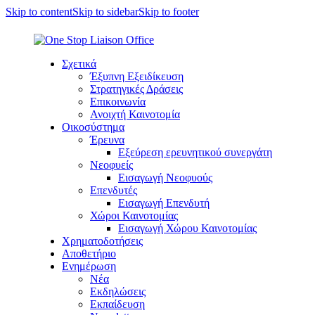
Skip to content
Skip to sidebar
Skip to footer
Σχετικά
Έξυπνη Εξειδίκευση
Στρατηγικές Δράσεις
Επικοινωνία
Ανοιχτή Καινοτομία
Οικοσύστημα
Έρευνα
Εξεύρεση ερευνητικού συνεργάτη
Νεοφυείς
Εισαγωγή Νεοφυούς
Επενδυτές
Εισαγωγή Επενδυτή
Χώροι Καινοτομίας
Εισαγωγή Χώρου Καινοτομίας
Χρηματοδοτήσεις
Αποθετήριο
Ενημέρωση
Νέα
Εκδηλώσεις
Εκπαίδευση