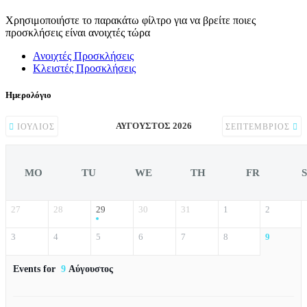
Χρησιμοποιήστε το παρακάτω φίλτρο για να βρείτε ποιες
προσκλήσεις είναι ανοιχτές τώρα
Ανοιχτές Προσκλήσεις
Κλειστές Προσκλήσεις
Ημερολόγιο
ΑΎΓΟΥΣΤΟΣ 2026
ΙΟΎΛΙΟΣ
ΣΕΠΤΈΜΒΡΙΟΣ
MO
TU
WE
TH
FR
27
28
29
30
31
1
2
3
4
5
6
7
8
9
Events for
9
Αύγουστος