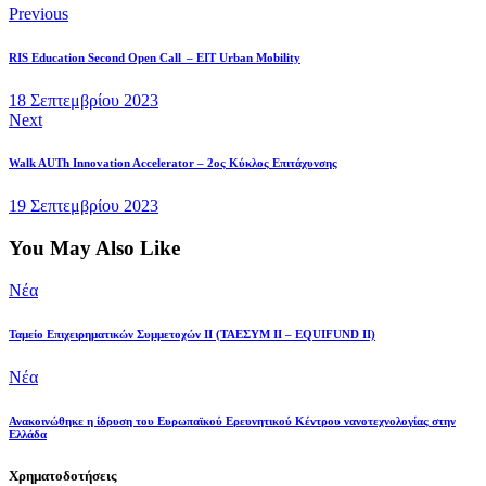
Previous
RIS Education Second Open Call – EIT Urban Mobility
18 Σεπτεμβρίου 2023
Next
Walk AUTh Innovation Accelerator – 2ος Κύκλος Επιτάχυνσης
19 Σεπτεμβρίου 2023
You May Also Like
Νέα
Ταμείο Επιχειρηματικών Συμμετοχών ΙΙ (ΤΑΕΣΥΜ ΙΙ – EQUIFUND II)
Νέα
Ανακοινώθηκε η ίδρυση του Ευρωπαϊκού Ερευνητικού Κέντρου νανοτεχνολογίας στην
Ελλάδα
Χρηματοδοτήσεις