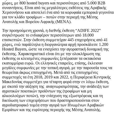
χώρες, με 800 hosted buyers και περισσότερες από 5.000 Β2Β
συναντήσεις. Είναι από τις μεγαλύτερες εκθέσεις της Αραβικής
Χερσονήσου και αποτελεί ένα από τα κορυφαία εμπορικά γεγονότα
για τον κλάδο τροφίμων – ποτών στην περιοχή της Μέσης
Ανατολής και Βορείου Αφρικής (ΜΕΝΑ).
Την προηγούμενη χρονιά, η διεθνής έκθεση “ADIFE 2022”
συγκέντρωσε το ενδιαφέρον περισσότερων από 18.000
επισκεπτών. Στην έκθεση συμμετείχαν 445 επιχειρήσεις από 41
χώρες, ενώ παράλληλα η διοργανώτρια αρχή προσκάλεσε 1.200
Hosted Buyers, ώστε να ενισχύσει την αγοραστική δυναμική της
έκθεσης. Χαρακτηριστικό είναι ότι με την ολοκλήρωση της
έκθεσης οι κλεισμένες συμφωνίες ξεπέρασαν τα οκτακόσια
εκατομμύρια ευρώ. Οι ελληνικές εταιρείες, επίσης, έκλεισαν
μεγάλες συμφωνίες με την τοπική αγορά, με την παρουσία τους να
θεωρείται άκρως επιτυχημένη. Μετά από τις επιτυχημένες
συμμετοχές τα έτη 2018, 2019 και 2022, η Περιφέρεια Κεντρικής
Μακεδονίας συμμετέχει για τέταρτη φορά στην εν λόγω έκθεση,
με σκοπό την αύξηση της αναγνωρισιμότητας, την ανάδειξη των
αγροτικών ποιοτικών προϊόντων της (τροφίμων και μη
αλκοολούχων ποτών), την ενίσχυση της εξωστρέφειας και τη
δικτύωση των επιχειρήσεων που δραστηριοποιούνται στον
αγροδιατροφικό τομέα στην αγορά των Ηνωμένων Αραβικών
Εμιράτων και της ευρύτερης περιοχής της Μέσης Ανατολής.