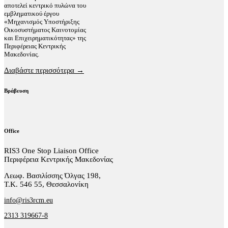
αποτελεί κεντρικό πυλώνα του
εμβληματικού έργου
«Μηχανισμός Υποστήριξης
Οικοσυστήματος Καινοτομίας
και Επιχειρηματικότητας» της
Περιφέρειας Κεντρικής
Μακεδονίας.
Διαβάστε περισσότερα →
Βράβευση
Office
RIS3 One Stop Liaison Office
Περιφέρεια Κεντρικής Μακεδονίας
Λεωφ. Βασιλίσσης Όλγας 198,
Τ.Κ. 546 55, Θεσσαλονίκη
info@ris3rcm.eu
2313 319667-8