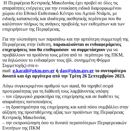
Η Περιφέρεια Κεντρικής Μακεδονίας έχει προβεί σε όλες τις
απαραίτητες ενέργειες για την ενοικίαση ειδικά διαμορφωμένου
χώρου στο Εθνικό Εκθεσιακό Κέντρο του Αμπού Ντάμπι, με
ειδικής κατασκευής και ιδιαίτερης αισθητικής περίπτερα που θα
καλύπτουν πλήρως τις ανάγκες προβολής των εκθεμάτων και των
επιχειρήσεων της Περιφέρειας.
Για την υλοποίηση των παραπάνω και την αρτιότερη συμμετοχή της
Περιφέρειας στην έκθεση,
παρακαλούνται οι ενδιαφερόμενες
επιχειρήσεις που θα επιθυμούσαν να συμμετάσχουν
για να
προβάλλουν τα προϊόντα τους μέσα από το περίπτερο της ΠΚΜ,
να δηλώσουν το ενδιαφέρον τους (βλ. συνημμένη Φόρμα
Συμμετοχής) στα e-
mail:
g.karali@pkm.gov.gr
ή
dao@pkm.gov.gr
το συντομότερο
δυνατό και όχι αργότερα από την Τρίτη 26 Σεπτεμβρίου 2023.
Λόγω συγκεκριμένου αριθμού των stand, θα τηρηθεί σειρά
προτεραιότητας για τη διάθεσή τους λαμβάνοντας υπόψη:
– τον εξαγωγικό χαρακτήρα της επιχείρησης και αν διαθέτει τις
απαραίτητες πιστοποιήσεις
– τη δραστηριότητα της επιχείρησης και κατά πόσο συμβάλλει στην
αύξηση της προστιθέμενης αξίας των προϊόντων της Περιφέρειας
Κεντρικής Μακεδονίας
– την εκπροσώπηση όσο το δυνατό περισσότερων Περιφερειακών
Ενοτήτων της ΠΚΜ