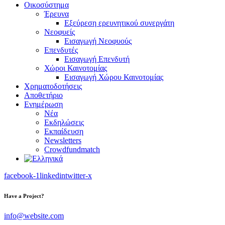
Οικοσύστημα
Έρευνα
Εξεύρεση ερευνητικού συνεργάτη
Νεοφυείς
Εισαγωγή Νεοφυούς
Επενδυτές
Εισαγωγή Επενδυτή
Χώροι Καινοτομίας
Εισαγωγή Χώρου Καινοτομίας
Χρηματοδοτήσεις
Αποθετήριο
Ενημέρωση
Νέα
Εκδηλώσεις
Εκπαίδευση
Newsletters
Crowdfundmatch
facebook-1
linkedin
twitter-x
Have a Project?
info@website.com