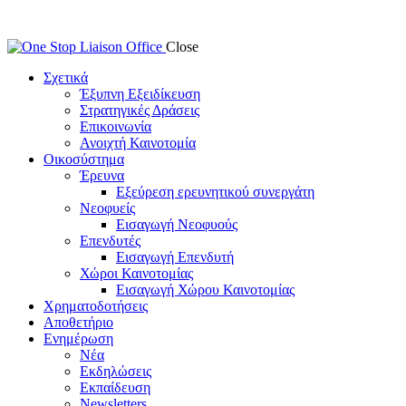
Close
Σχετικά
Έξυπνη Εξειδίκευση
Στρατηγικές Δράσεις
Επικοινωνία
Ανοιχτή Καινοτομία
Οικοσύστημα
Έρευνα
Εξεύρεση ερευνητικού συνεργάτη
Νεοφυείς
Εισαγωγή Νεοφυούς
Επενδυτές
Εισαγωγή Επενδυτή
Χώροι Καινοτομίας
Εισαγωγή Χώρου Καινοτομίας
Χρηματοδοτήσεις
Αποθετήριο
Ενημέρωση
Νέα
Εκδηλώσεις
Εκπαίδευση
Newsletters