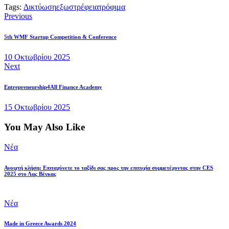
Tags:
Δικτύωση
εξωστρέφεια
τρόφιμα
Previous
5th WMF Startup Competition & Conference
10 Οκτωβρίου 2025
Next
Entrepreneurship4All Finance Academy
15 Οκτωβρίου 2025
You May Also Like
Νέα
Ανοιχτή κλήση: Επιταχύνετε το ταξίδι σας προς την επιτυχία συμμετέχοντας στην CES
2025 στο Λας Βέγκας
Νέα
Made in Greece Awards 2024