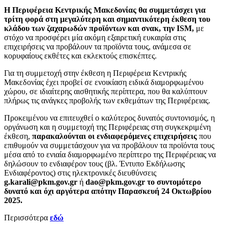
Η Περιφέρεια Κεντρικής Μακεδονίας θα συμμετάσχει για
τρίτη φορά στη μεγαλύτερη και σημαντικότερη έκθεση του
κλάδου των ζαχαρωδών προϊόντων και σνακ, την ISM,
με
στόχο να προσφέρει μία ακόμη εξαιρετική ευκαιρία στις
επιχειρήσεις να προβάλουν τα προϊόντα τους, ανάμεσα σε
κορυφαίους εκθέτες και εκλεκτούς επισκέπτες.
Για τη συμμετοχή στην έκθεση η Περιφέρεια Κεντρικής
Μακεδονίας έχει προβεί σε ενοικίαση ειδικά διαμορφωμένου
χώρου, σε ιδιαίτερης αισθητικής περίπτερα, που θα καλύπτουν
πλήρως τις ανάγκες προβολής των εκθεμάτων της Περιφέρειας.
Προκειμένου να επιτευχθεί ο καλύτερος δυνατός συντονισμός, η
οργάνωση και η συμμετοχή της Περιφέρειας στη συγκεκριμένη
έκθεση,
παρακαλούνται οι ενδιαφερόμενες επιχειρήσεις
που
επιθυμούν να συμμετάσχουν για να προβάλουν τα προϊόντα τους
μέσα από το ενιαία διαμορφωμένο περίπτερο της Περιφέρειας να
δηλώσουν το ενδιαφέρον τους (βλ. Έντυπο Εκδήλωσης
Ενδιαφέροντος) στις ηλεκτρονικές διευθύνσεις
g.karali@pkm.gov.gr
ή
dao@pkm.gov.gr
το συντομότερο
δυνατό και όχι αργότερα από
την Παρασκευή 24 Οκτωβρίου
2025.
Περισσότερα
εδώ