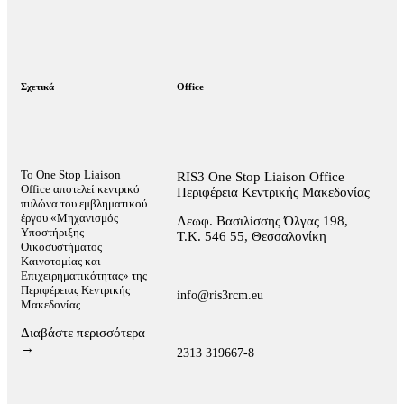
Σχετικά
Office
Το One Stop Liaison
RIS3 One Stop Liaison Office
Office αποτελεί κεντρικό
Περιφέρεια Κεντρικής Μακεδονίας
πυλώνα του εμβληματικού
έργου «Μηχανισμός
Λεωφ. Βασιλίσσης Όλγας 198,
Υποστήριξης
Τ.Κ. 546 55, Θεσσαλονίκη
Οικοσυστήματος
Καινοτομίας και
Επιχειρηματικότητας» της
Περιφέρειας Κεντρικής
info@ris3rcm.eu
Μακεδονίας.
Διαβάστε περισσότερα
→
2313 319667-8