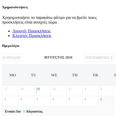
Χρηματοδοτήσεις
Χρησιμοποιήστε το παρακάτω φίλτρο για να βρείτε ποιες
προσκλήσεις είναι ανοιχτές τώρα
Ανοιχτές Προσκλήσεις
Κλειστές Προσκλήσεις
Ημερολόγιο
ΑΎΓΟΥΣΤΟΣ 2026
ΙΟΎΛΙΟΣ
ΣΕΠΤΈΜΒΡΙΟΣ
MO
TU
WE
TH
FR
27
28
29
30
31
1
2
3
4
5
6
7
8
9
Events for
9
Αύγουστος