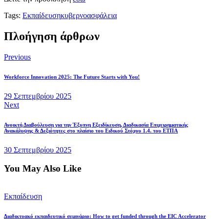
Tags:
Εκπαίδευση
κυβερνοασφάλεια
Πλοήγηση άρθρων
Previous
Workforce Innovation 2025: The Future Starts with You!
29 Σεπτεμβρίου 2025
Next
Ανοικτή Διαβούλευση για την Έξυπνη Εξειδίκευση, Διαδικασία Επιχειρηματικής
Ανακάλυψης & Δεξιότητες στο πλαίσιο του Ειδικού Στόχου 1.4. του ΕΤΠΑ
30 Σεπτεμβρίου 2025
You May Also Like
Εκπαίδευση
Διαδικτυακό εκπαιδευτικό σεμινάριο: How to get funded through the EIC Accelerator