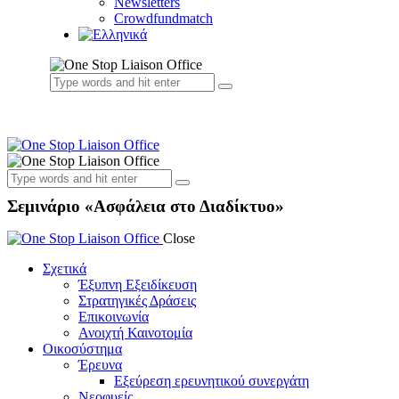
Newsletters
Crowdfundmatch
Σεμινάριο «Ασφάλεια στο Διαδίκτυο»
Close
Σχετικά
Έξυπνη Εξειδίκευση
Στρατηγικές Δράσεις
Επικοινωνία
Ανοιχτή Καινοτομία
Οικοσύστημα
Έρευνα
Εξεύρεση ερευνητικού συνεργάτη
Νεοφυείς