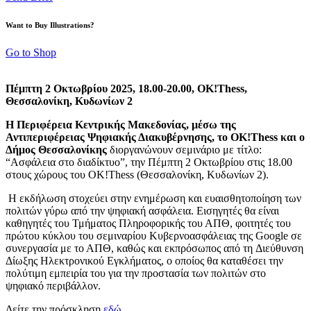
Want to Buy Illustrations?
Go to Shop
Πέμπτη 2 Οκτωβρίου 2025, 18.00-20.00, ΟΚ!Thess,
Θεσσαλονίκη, Κυδωνίων 2
Η Περιφέρεια Κεντρικής Μακεδονίας, μέσω της
Αντιπεριφέρειας Ψηφιακής Διακυβέρνησης, το OK!Thess και o
Δήμος Θεσσαλονίκης
διοργανώνουν σεμινάριο με τίτλο:
“Ασφάλεια στο διαδίκτυο”, την Πέμπτη 2 Οκτωβρίου στις 18.00
στους χώρους του ΟΚ!Thess (Θεσσαλονίκη, Κυδωνίων 2).
Η εκδήλωση στοχεύει στην ενημέρωση και ευαισθητοποίηση των
πολιτών γύρω από την ψηφιακή ασφάλεια. Εισηγητές θα είναι
καθηγητές του Τμήματος Πληροφορικής του ΑΠΘ, φοιτητές του
πρώτου κύκλου του σεμιναρίου Κυβερνοασφάλειας της Google σε
συνεργασία με το ΑΠΘ, καθώς και εκπρόσωπος από τη Διεύθυνση
Δίωξης Ηλεκτρονικού Εγκλήματος, ο οποίος θα καταθέσει την
πολύτιμη εμπειρία του για την προστασία των πολιτών στο
ψηφιακό περιβάλλον.
Δείτε την πρόσκληση
εδώ