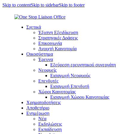
Skip to content
Skip to sidebar
Skip to footer
Σχετικά
Έξυπνη Εξειδίκευση
Στρατηγικές Δράσεις
Επικοινωνία
Ανοιχτή Καινοτομία
Οικοσύστημα
Έρευνα
Εξεύρεση ερευνητικού συνεργάτη
Νεοφυείς
Εισαγωγή Νεοφυούς
Επενδυτές
Εισαγωγή Επενδυτή
Χώροι Καινοτομίας
Εισαγωγή Χώρου Καινοτομίας
Χρηματοδοτήσεις
Αποθετήριο
Ενημέρωση
Νέα
Εκδηλώσεις
Εκπαίδευση