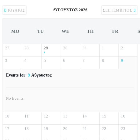
ΑΎΓΟΥΣΤΟΣ 2026
ΙΟΎΛΙΟΣ
ΣΕΠΤΈΜΒΡΙΟΣ
MO
TU
WE
TH
FR
27
28
29
30
31
1
2
3
4
5
6
7
8
9
Events for
9
Αύγουστος
No Events
10
11
12
13
14
15
16
17
18
19
20
21
22
23