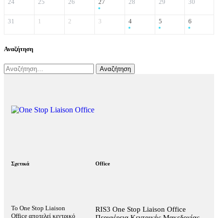
24
25
26
27
28
29
30
31
1
2
3
4
5
6
Αναζήτηση
Σχετικά
Office
Το One Stop Liaison
RIS3 One Stop Liaison Office
Office αποτελεί κεντρικό
Περιφέρεια Κεντρικής Μακεδονίας