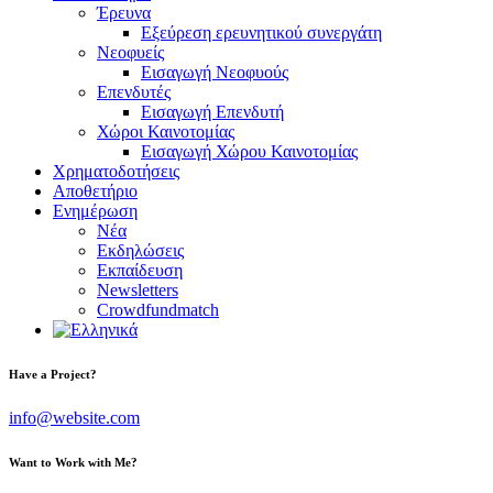
Έρευνα
Εξεύρεση ερευνητικού συνεργάτη
Νεοφυείς
Εισαγωγή Νεοφυούς
Επενδυτές
Εισαγωγή Επενδυτή
Χώροι Καινοτομίας
Εισαγωγή Χώρου Καινοτομίας
Χρηματοδοτήσεις
Αποθετήριο
Ενημέρωση
Νέα
Εκδηλώσεις
Εκπαίδευση
Newsletters
Crowdfundmatch
Have a Project?
info@website.com
Want to Work with Me?