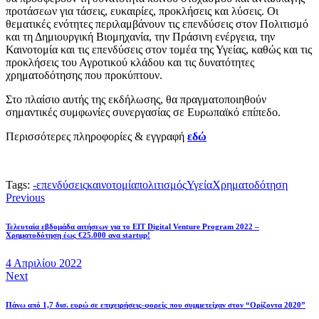
προτάσεων για τάσεις, ευκαιρίες, προκλήσεις και λύσεις. Οι
θεματικές ενότητες περιλαμβάνουν τις επενδύσεις στον Πολιτισμό
και τη Δημιουργική Βιομηχανία, την Πράσινη ενέργεια, την
Καινοτομία και τις επενδύσεις στον τομέα της Υγείας, καθώς και τις
προκλήσεις του Αγροτικού κλάδου και τις δυνατότητες
χρηματοδότησης που προκύπτουν.
Στο πλαίσιο αυτής της εκδήλωσης, θα πραγματοποιηθούν
σημαντικές συμφωνίες συνεργασίας σε Ευρωπαϊκό επίπεδο.
Περισσότερες πληροφορίες & εγγραφή
εδώ
Tags:
-
επενδύσεις
καινοτομία
πολιτισμός
Υγεία
Χρηματοδότηση
Previous
Τελευταία εβδομάδα αιτήσεων για το EIT Digital Venture Program 2022 –
Χρηματοδότηση έως €25.000 ανα startup!
4 Απριλίου 2022
Next
Πάνω από 1,7 δισ. ευρώ σε επιχειρήσεις-φορείς που συμμετείχαν στον “Ορίζοντα 2020”