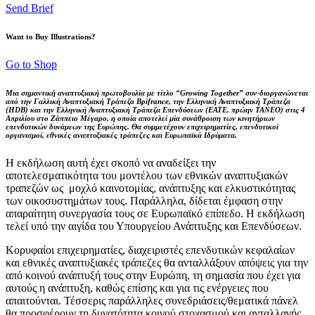
Send Brief
Want to Buy Illustrations?
Go to Shop
Μια σημαντική αναπτυξιακή πρωτοβουλία με τίτλο “Growing Together” συν-διοργανώνεται
από την Γαλλική Αναπτυξιακή Τράπεζα Bpifrance, την Ελληνική Αναπτυξιακή Τράπεζα
(HDB) και την Ελληνική Αναπτυξιακή Τράπεζα Επενδύσεων (ΕΑΤΕ, πρώην ΤΑΝΕΟ) στις 4
Απριλίου στο Ζάππειο Μέγαρο, η οποία αποτελεί μία συνάθροιση των κινητήριων
επενδυτικών δυνάμεων της Ευρώπης. Θα συμμετέχουν επιχειρηματίες, επενδυτικοί
οργανισμοί, εθνικές αναπτυξιακές τράπεζες και Ευρωπαϊκά Ιδρύματα.
Η εκδήλωση αυτή έχει σκοπό να αναδείξει την
αποτελεσματικότητα του μοντέλου των εθνικών αναπτυξιακών
τραπεζών ως μοχλό καινοτομίας, ανάπτυξης και ελκυστικότητας
των οικοσυστημάτων τους. Παράλληλα, δίδεται έμφαση στην
απαραίτητη συνεργασία τους σε Ευρωπαϊκό επίπεδο. Η εκδήλωση
τελεί υπό την αιγίδα του Υπουργείου Ανάπτυξης και Επενδύσεων.
Κορυφαίοι επιχειρηματίες, διαχειριστές επενδυτικών κεφαλαίων
και εθνικές αναπτυξιακές τράπεζες θα ανταλλάξουν απόψεις για την
από κοινού ανάπτυξή τους στην Ευρώπη, τη σημασία που έχει για
αυτούς η ανάπτυξη, καθώς επίσης και για τις ενέργειες που
απαιτούνται. Τέσσερις παράλληλες συνεδριάσεις/θεματικά πάνελ
θα προσφέρουν τη δυνατότητα κοινού στοχασμού και ανταλλαγής