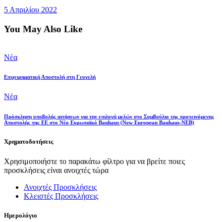
5 Απριλίου 2022
You May Also Like
Νέα
Επιχειρηματική Αποστολή στη Γευγελή
Νέα
Πρόσκληση υποβολής αιτήσεων για την επιλογή μελών στο Συμβούλιο της προτεινόμενης
Αποστολής της ΕΕ στο Νέο Ευρωπαϊκό Bauhaus (New European Bauhaus-NEB)
Χρηματοδοτήσεις
Χρησιμοποιήστε το παρακάτω φίλτρο για να βρείτε ποιες
προσκλήσεις είναι ανοιχτές τώρα
Ανοιχτές Προσκλήσεις
Κλειστές Προσκλήσεις
Ημερολόγιο