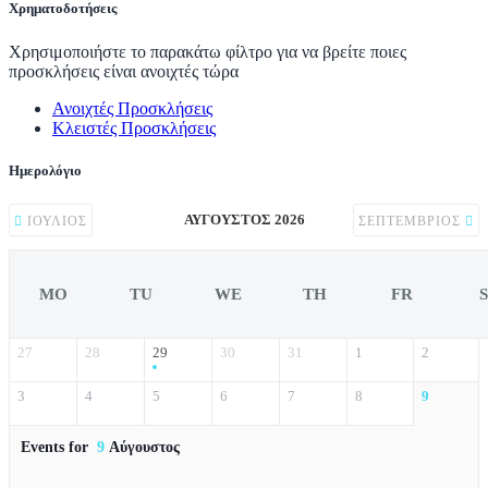
Χρηματοδοτήσεις
Χρησιμοποιήστε το παρακάτω φίλτρο για να βρείτε ποιες
προσκλήσεις είναι ανοιχτές τώρα
Ανοιχτές Προσκλήσεις
Κλειστές Προσκλήσεις
Ημερολόγιο
ΑΎΓΟΥΣΤΟΣ 2026
ΙΟΎΛΙΟΣ
ΣΕΠΤΈΜΒΡΙΟΣ
MO
TU
WE
TH
FR
27
28
29
30
31
1
2
3
4
5
6
7
8
9
Events for
9
Αύγουστος