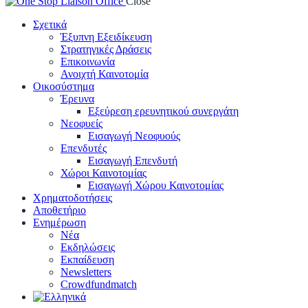
Close
Σχετικά
Έξυπνη Εξειδίκευση
Στρατηγικές Δράσεις
Επικοινωνία
Ανοιχτή Καινοτομία
Οικοσύστημα
Έρευνα
Εξεύρεση ερευνητικού συνεργάτη
Νεοφυείς
Εισαγωγή Νεοφυούς
Επενδυτές
Εισαγωγή Επενδυτή
Χώροι Καινοτομίας
Εισαγωγή Χώρου Καινοτομίας
Χρηματοδοτήσεις
Αποθετήριο
Ενημέρωση
Νέα
Εκδηλώσεις
Εκπαίδευση
Newsletters
Crowdfundmatch