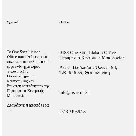
Σχετικά
Office
Το One Stop Liaison
RIS3 One Stop Liaison Office
Office αποτελεί κεντρικό
Περιφέρεια Κεντρικής Μακεδονίας
πυλώνα του εμβληματικού
έργου «Μηχανισμός
Λεωφ. Βασιλίσσης Όλγας 198,
Υποστήριξης
Τ.Κ. 546 55, Θεσσαλονίκη
Οικοσυστήματος
Καινοτομίας και
Επιχειρηματικότητας» της
Περιφέρειας Κεντρικής
info@ris3rcm.eu
Μακεδονίας.
Διαβάστε περισσότερα
→
2313 319667-8