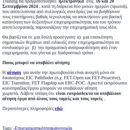
Training θα πραγματοποιηθεί
ηλεκτρονικά
στις
16 και 20
Σεπτεμβρίου 2024
, κατά τη διάρκεια δύο μισών ημερών (πρωινά),
που αποτελούνται από συλλογικές συνεδρίες για να βοηθήσουν
τους επιστήμονες βαθιάς τεχνολογίας να αποκτήσουν μια βασική
κατανόηση των δεξιοτήτων επιχειρηματικότητας και του τρόπου
αποτελεσματικής παρουσιάζουν την επιχειρηματική τους ιδέα.
Θα βασίζεται σε μια διπλή προσέγγιση: α) μια επισκόπηση
σημαντικών θεμάτων από ειδικούς στην επιχειρηματικότητα σε
συνδυασμό με β) την πραγματική ανατροφοδότηση από έναν
επιχειρηματία, που γίνεται με διαδραστικό τρόπο .
Ποιος μπορεί να υποβάλει αίτηση;
Η
αίτηση
για αυτήν την πρωτοβουλία είναι ανοιχτή μόνο σε
δικαιούχους EIC Pathfinder (π.χ. FET-Open και FET-Proactive),
EIC Transition, FET Flagship και ERC-POC.
Αρκετοί εκπρόσωποι
κοινοπραξίας/έργου μπορούν να υποβάλουν αίτηση
χωριστά. Λάβετε υπόψη ότι
είναι ευπρόσδεκτα να υποβάλουν
αίτηση έργα από όλους τους τομείς και τους τομείς
.
Περισσότερες πληροφορίες
εδώ
Tags:
-
Επιχειρηματικότητα
καινοτομία