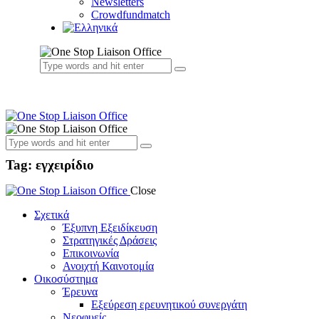
Newsletters
Crowdfundmatch
Tag: εγχειρίδιο
Close
Σχετικά
Έξυπνη Εξειδίκευση
Στρατηγικές Δράσεις
Επικοινωνία
Ανοιχτή Καινοτομία
Οικοσύστημα
Έρευνα
Εξεύρεση ερευνητικού συνεργάτη
Νεοφυείς