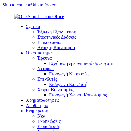
Skip to content
Skip to footer
Σχετικά
Έξυπνη Εξειδίκευση
Στρατηγικές Δράσεις
Επικοινωνία
Ανοιχτή Καινοτομία
Οικοσύστημα
Έρευνα
Εξεύρεση ερευνητικού συνεργάτη
Νεοφυείς
Εισαγωγή Νεοφυούς
Επενδυτές
Εισαγωγή Επενδυτή
Χώροι Καινοτομίας
Εισαγωγή Χώρου Καινοτομίας
Χρηματοδοτήσεις
Αποθετήριο
Ενημέρωση
Νέα
Εκδηλώσεις
Εκπαίδευση