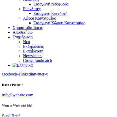
Εισαγωγή Νεοφυούς
Επενδυτές
Εισαγωγή Επενδυτή
Χώροι Καινοτομίας
Εισαγωγή Χώρου Καινοτομίας
Χρηματοδοτήσεις
Αποθετήριο
Ενημέρωση
Νέα
Εκδηλώσεις
Εκπαίδευση
Newsletters
Crowdfundmatch
facebook-1
linkedin
twitter-x
Have a Project?
info@website.com
Want to Work with Me?
Send Brief