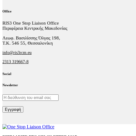
Office
RIS3 One Stop Liaison Office
Περιφέρεια Κεντρικής Μακεδονίας
Λεωφ. Βασιλίσσης Όλγας 198,
Τ.Κ. 546 55, Θεσσαλονίκη
info@ris3rcm.eu
2313 319667-8
Social
facebook-
linkedin
twitter-
Newsletter
1
x
Εγγραφή