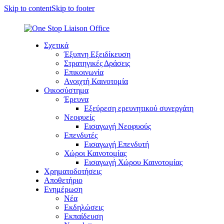
Skip to content
Skip to footer
Σχετικά
Έξυπνη Εξειδίκευση
Στρατηγικές Δράσεις
Επικοινωνία
Ανοιχτή Καινοτομία
Οικοσύστημα
Έρευνα
Εξεύρεση ερευνητικού συνεργάτη
Νεοφυείς
Εισαγωγή Νεοφυούς
Επενδυτές
Εισαγωγή Επενδυτή
Χώροι Καινοτομίας
Εισαγωγή Χώρου Καινοτομίας
Χρηματοδοτήσεις
Αποθετήριο
Ενημέρωση
Νέα
Εκδηλώσεις
Εκπαίδευση