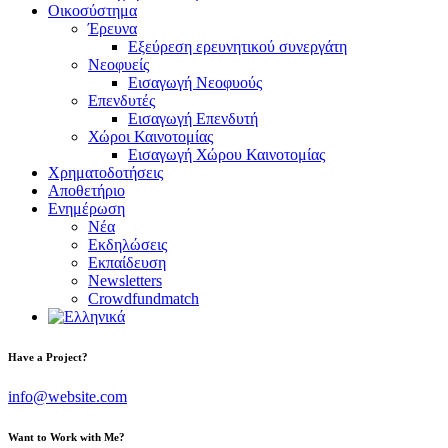
Οικοσύστημα
Έρευνα
Εξεύρεση ερευνητικού συνεργάτη
Νεοφυείς
Εισαγωγή Νεοφυούς
Επενδυτές
Εισαγωγή Επενδυτή
Χώροι Καινοτομίας
Εισαγωγή Χώρου Καινοτομίας
Χρηματοδοτήσεις
Αποθετήριο
Ενημέρωση
Νέα
Εκδηλώσεις
Εκπαίδευση
Newsletters
Crowdfundmatch
facebook-
linkedin
twitter-
Have a Project?
1
x
info@website.com
Want to Work with Me?