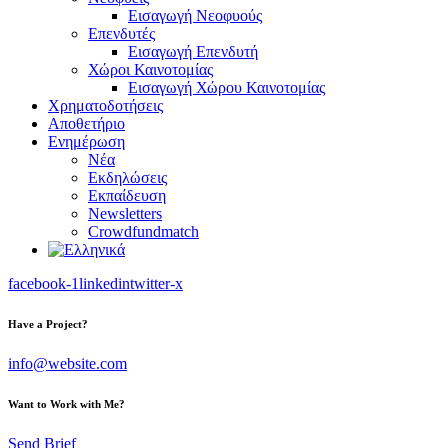
Εισαγωγή Νεοφυούς
Επενδυτές
Εισαγωγή Επενδυτή
Χώροι Καινοτομίας
Εισαγωγή Χώρου Καινοτομίας
Χρηματοδοτήσεις
Αποθετήριο
Ενημέρωση
Νέα
Εκδηλώσεις
Εκπαίδευση
Newsletters
Crowdfundmatch
facebook-1
linkedin
twitter-x
Have a Project?
info@website.com
Want to Work with Me?
Send Brief