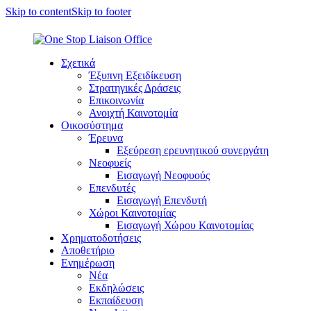
Skip to content
Skip to footer
Σχετικά
Έξυπνη Εξειδίκευση
Στρατηγικές Δράσεις
Επικοινωνία
Ανοιχτή Καινοτομία
Οικοσύστημα
Έρευνα
Εξεύρεση ερευνητικού συνεργάτη
Νεοφυείς
Εισαγωγή Νεοφυούς
Επενδυτές
Εισαγωγή Επενδυτή
Χώροι Καινοτομίας
Εισαγωγή Χώρου Καινοτομίας
Χρηματοδοτήσεις
Αποθετήριο
Ενημέρωση
Νέα
Εκδηλώσεις
Εκπαίδευση