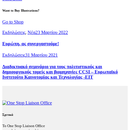
Want to Buy Illustrations?
Go to Shop
Εκδηλώσεις
,
Νέα
23 Μαρτίου 2022
Ευρώπη, ας συνεργαστούμε!
Εκδηλώσεις
31 Μαρτίου 2021
Διαδικτυακό σεμινάριο για τους πολιτιστικούς και
δημιουργικούς τομείς και βιομηχανίες CCSI – Ευρωπαϊκό
Ινστιτούτο Καινοτομίας και Τεχνολογίας -EIT
Σχετικά
Το One Stop Liaison Office