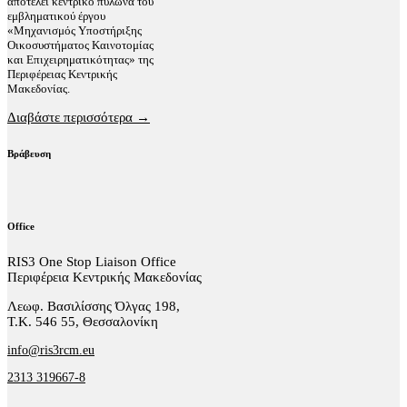
αποτελεί κεντρικό πυλώνα του
εμβληματικού έργου
«Μηχανισμός Υποστήριξης
Οικοσυστήματος Καινοτομίας
και Επιχειρηματικότητας» της
Περιφέρειας Κεντρικής
Μακεδονίας.
Διαβάστε περισσότερα →
Βράβευση
Office
RIS3 One Stop Liaison Office
Περιφέρεια Κεντρικής Μακεδονίας
Λεωφ. Βασιλίσσης Όλγας 198,
Τ.Κ. 546 55, Θεσσαλονίκη
info@ris3rcm.eu
2313 319667-8