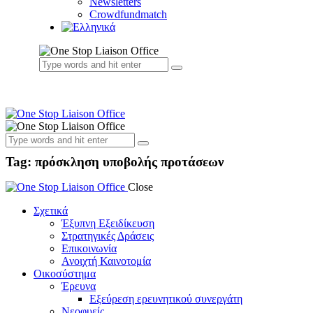
Newsletters
Crowdfundmatch
Tag: πρόσκληση υποβολής προτάσεων
Close
Σχετικά
Έξυπνη Εξειδίκευση
Στρατηγικές Δράσεις
Επικοινωνία
Ανοιχτή Καινοτομία
Οικοσύστημα
Έρευνα
Εξεύρεση ερευνητικού συνεργάτη
Νεοφυείς