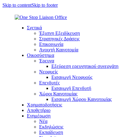
Skip to content
Skip to footer
Σχετικά
Έξυπνη Εξειδίκευση
Στρατηγικές Δράσεις
Επικοινωνία
Ανοιχτή Καινοτομία
Οικοσύστημα
Έρευνα
Εξεύρεση ερευνητικού συνεργάτη
Νεοφυείς
Εισαγωγή Νεοφυούς
Επενδυτές
Εισαγωγή Επενδυτή
Χώροι Καινοτομίας
Εισαγωγή Χώρου Καινοτομίας
Χρηματοδοτήσεις
Αποθετήριο
Ενημέρωση
Νέα
Εκδηλώσεις
Εκπαίδευση