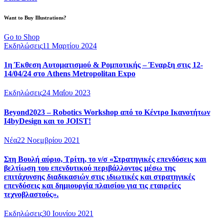
Want to Buy Illustrations?
Go to Shop
Εκδηλώσεις
11 Μαρτίου 2024
1η Έκθεση Αυτοματισμού & Ρομποτικής – Έναρξη στις 12-
14/04/24 στο Athens Metropolitan Expo
Εκδηλώσεις
24 Μαΐου 2023
Beyond2023 – Robotics Workshop από το Κέντρο Ικανοτήτων
I4byDesign και το JOIST!
Νέα
22 Νοεμβρίου 2021
Στη Βουλή αύριο, Τρίτη, το ν/σ «Στρατηγικές επενδύσεις και
βελτίωση του επενδυτικού περιβάλλοντος μέσω της
επιτάχυνσης διαδικασιών στις ιδιωτικές και στρατηγικές
επενδύσεις και δημιουργία πλαισίου για τις εταιρείες
τεχνοβλαστούς».
Εκδηλώσεις
30 Ιουνίου 2021