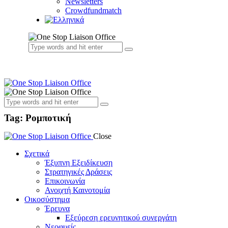
Newsletters
Crowdfundmatch
Tag: Ρομποτική
Close
Σχετικά
Έξυπνη Εξειδίκευση
Στρατηγικές Δράσεις
Επικοινωνία
Ανοιχτή Καινοτομία
Οικοσύστημα
Έρευνα
Εξεύρεση ερευνητικού συνεργάτη
Νεοφυείς