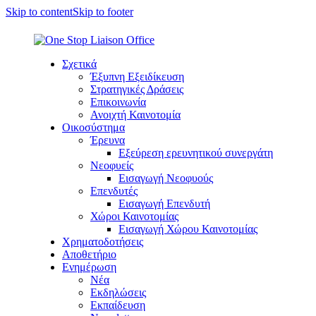
Skip to content
Skip to footer
Σχετικά
Έξυπνη Εξειδίκευση
Στρατηγικές Δράσεις
Επικοινωνία
Ανοιχτή Καινοτομία
Οικοσύστημα
Έρευνα
Εξεύρεση ερευνητικού συνεργάτη
Νεοφυείς
Εισαγωγή Νεοφυούς
Επενδυτές
Εισαγωγή Επενδυτή
Χώροι Καινοτομίας
Εισαγωγή Χώρου Καινοτομίας
Χρηματοδοτήσεις
Αποθετήριο
Ενημέρωση
Νέα
Εκδηλώσεις
Εκπαίδευση