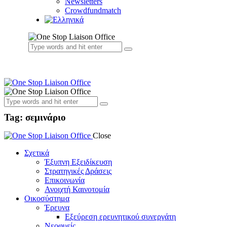
Newsletters
Crowdfundmatch
Tag: σεμινάριο
Close
Σχετικά
Έξυπνη Εξειδίκευση
Στρατηγικές Δράσεις
Επικοινωνία
Ανοιχτή Καινοτομία
Οικοσύστημα
Έρευνα
Εξεύρεση ερευνητικού συνεργάτη
Νεοφυείς