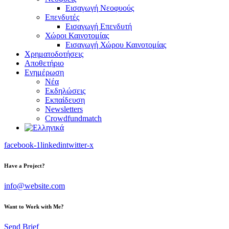
Εισαγωγή Νεοφυούς
Επενδυτές
Εισαγωγή Επενδυτή
Χώροι Καινοτομίας
Εισαγωγή Χώρου Καινοτομίας
Χρηματοδοτήσεις
Αποθετήριο
Ενημέρωση
Νέα
Εκδηλώσεις
Εκπαίδευση
Newsletters
Crowdfundmatch
facebook-1
linkedin
twitter-x
Have a Project?
info@website.com
Want to Work with Me?
Send Brief