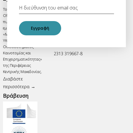
Το One Stop Liaison
RIS3 One Stop Liaison Office
Office αποτελεί κεντρικό
Περιφέρεια Κεντρικής Μακεδονίας
πυλώνα του
Λεωφ. Βασιλίσσης Όλγας 198,
εμβληματικού έργου
Εγγραφή
Τ.Κ. 546 55, Θεσσαλονίκη
«Μηχανισμός
Υποστήριξης
info@ris3rcm.eu
Οικοσυστήματος
Καινοτομίας και
2313 319667-8
Επιχειρηματικότητας»
της Περιφέρειας
Κεντρικής Μακεδονίας.
Διαβάστε
περισσότερα →
Βράβευση