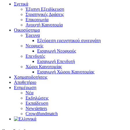
Σχετικά
Έξυπνη Εξειδίκευση
Στρατηγικές Δράσεις
Επικοινωνία
Ανοιχτή Καινοτομία
Οικοσύστημα
Έρευνα
Εξεύρεση ερευνητικού συνεργάτη
Νεοφυείς
Εισαγωγή Νεοφυούς
Επενδυτές
Εισαγωγή Επενδυτή
Χώροι Καινοτομίας
Εισαγωγή Χώρου Καινοτομίας
Χρηματοδοτήσεις
Αποθετήριο
Ενημέρωση
Νέα
Εκδηλώσεις
Εκπαίδευση
Newsletters
Crowdfundmatch