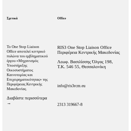
Σχετικά
Office
Το One Stop Liaison
RIS3 One Stop Liaison Office
Office αποτελεί κεντρικό
Περιφέρεια Κεντρικής Μακεδονίας
πυλώνα του εμβληματικού
έργου «Μηχανισμός
Λεωφ. Βασιλίσσης Όλγας 198,
Υποστήριξης
Τ.Κ. 546 55, Θεσσαλονίκη
Οικοσυστήματος
Καινοτομίας και
Επιχειρηματικότητας» της
Περιφέρειας Κεντρικής
info@ris3rcm.eu
Μακεδονίας.
Διαβάστε περισσότερα
→
2313 319667-8