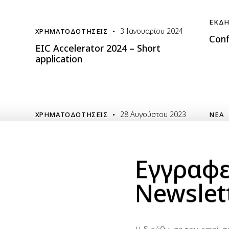
ΕΚΔΗ
3 Ιανουαρίου 2024
ΧΡΗΜΑΤΟΔΟΤΉΣΕΙΣ
Conf
EIC Accelerator 2024 – Short
application
28 Αυγούστου 2023
ΧΡΗΜΑΤΟΔΟΤΉΣΕΙΣ
ΝΈΑ
Financial Support to access services
Euro
from Ecosystem Partners
– Fo
(HORIZON-EIC-2023-PARTNERS-01)
the 
Εγγραφε
Newslet