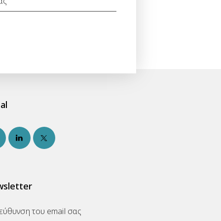
al
sletter