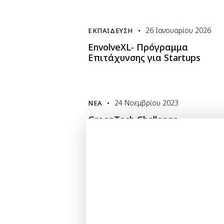
26 Ιανουαρίου 2026
ΕΚΠΑΊΔΕΥΣΗ
EnvolveXL- Πρόγραμμα
Επιτάχυνσης για Startups
24 Νοεμβρίου 2023
ΝΈΑ
GreenTech Challenge
2 Μαρτίου 2023
ΝΈΑ
EIT Health InnoStars Awards