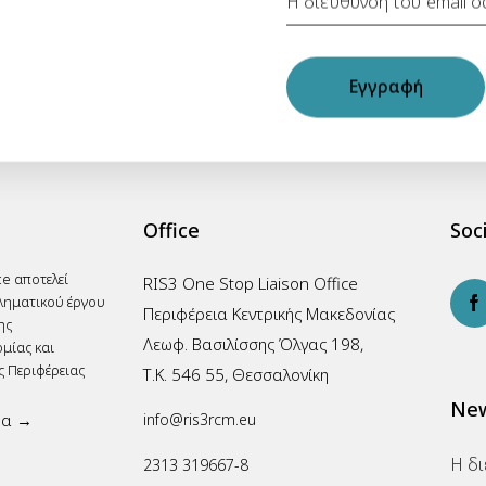
Εγγραφή
Office
Soci
ce αποτελεί
RIS3 One Stop Liaison Office
ληματικού έργου
Περιφέρεια Κεντρικής Μακεδονίας
ης
Λεωφ. Βασιλίσσης Όλγας 198,
μίας και
ς Περιφέρειας
Τ.Κ. 546 55, Θεσσαλονίκη
New
ρα →
info@ris3rcm.eu
2313 319667-8