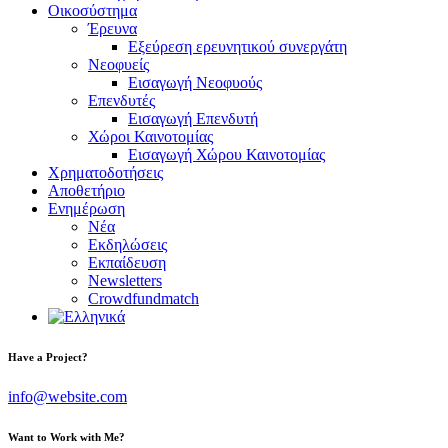
Οικοσύστημα
Έρευνα
Εξεύρεση ερευνητικού συνεργάτη
Νεοφυείς
Εισαγωγή Νεοφυούς
Επενδυτές
Εισαγωγή Επενδυτή
Χώροι Καινοτομίας
Εισαγωγή Χώρου Καινοτομίας
Χρηματοδοτήσεις
Αποθετήριο
Ενημέρωση
Νέα
Εκδηλώσεις
Εκπαίδευση
Newsletters
Crowdfundmatch
facebook-
linkedin
twitter-
Have a Project?
1
x
info@website.com
Want to Work with Me?