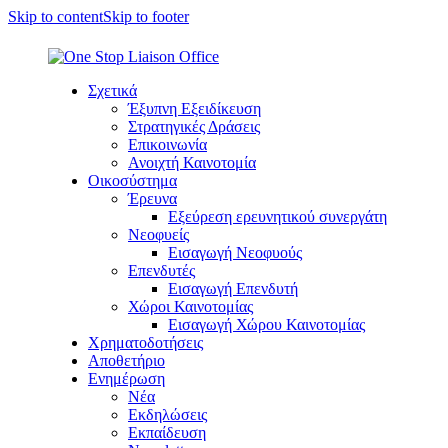
Skip to content
Skip to footer
Σχετικά
Έξυπνη Εξειδίκευση
Στρατηγικές Δράσεις
Επικοινωνία
Ανοιχτή Καινοτομία
Οικοσύστημα
Έρευνα
Εξεύρεση ερευνητικού συνεργάτη
Νεοφυείς
Εισαγωγή Νεοφυούς
Επενδυτές
Εισαγωγή Επενδυτή
Χώροι Καινοτομίας
Εισαγωγή Χώρου Καινοτομίας
Χρηματοδοτήσεις
Αποθετήριο
Ενημέρωση
Νέα
Εκδηλώσεις
Εκπαίδευση