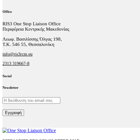
Office
RIS3 One Stop Liaison Office
Περιφέρεια Κεντρικής Μακεδονίας
Λεωφ. Βασιλίσσης Όλγας 198,
Τ.Κ. 546 55, Θεσσαλονίκη
info@ris3rcm.eu
2313 319667-8
Social
facebook-
linkedin
twitter-
Newsletter
1
x
Εγγραφή