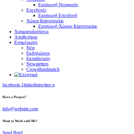
Εισαγωγή Νεοφυούς
Επενδυτές
Εισαγωγή Επενδυτή
Χώροι Καινοτομίας
Εισαγωγή Χώρου Καινοτομίας
Χρηματοδοτήσεις
Αποθετήριο
Ενημέρωση
Νέα
Εκδηλώσεις
Εκπαίδευση
Newsletters
Crowdfundmatch
facebook-1
linkedin
twitter-x
Have a Project?
info@website.com
Want to Work with Me?
Send Brief