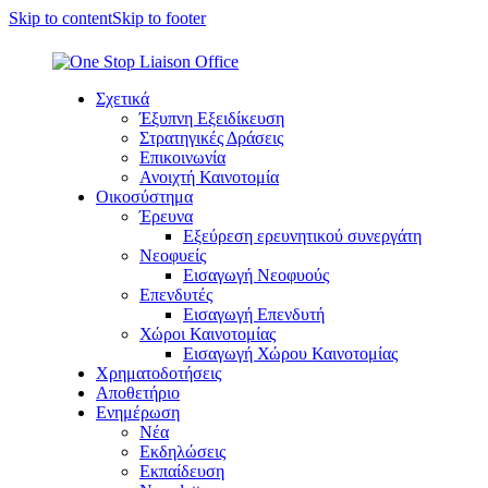
Skip to content
Skip to footer
Σχετικά
Έξυπνη Εξειδίκευση
Στρατηγικές Δράσεις
Επικοινωνία
Ανοιχτή Καινοτομία
Οικοσύστημα
Έρευνα
Εξεύρεση ερευνητικού συνεργάτη
Νεοφυείς
Εισαγωγή Νεοφυούς
Επενδυτές
Εισαγωγή Επενδυτή
Χώροι Καινοτομίας
Εισαγωγή Χώρου Καινοτομίας
Χρηματοδοτήσεις
Αποθετήριο
Ενημέρωση
Νέα
Εκδηλώσεις
Εκπαίδευση