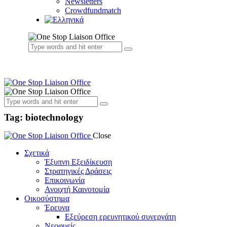
Newsletters
Crowdfundmatch
Tag: biotechnology
Close
Σχετικά
Έξυπνη Εξειδίκευση
Στρατηγικές Δράσεις
Επικοινωνία
Ανοιχτή Καινοτομία
Οικοσύστημα
Έρευνα
Εξεύρεση ερευνητικού συνεργάτη
Νεοφυείς