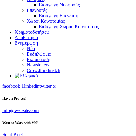
Εισαγωγή Νεοφυούς
Επενδυτές
Εισαγωγή Επενδυτή
Χώροι Καινοτομίας
Εισαγωγή Χώρου Καινοτομίας
Χρηματοδοτήσεις
Αποθετήριο
Ενημέρωση
Νέα
Εκδηλώσεις
Εκπαίδευση
Newsletters
Crowdfundmatch
facebook-1
linkedin
twitter-x
Have a Project?
info@website.com
Want to Work with Me?
Send Brief