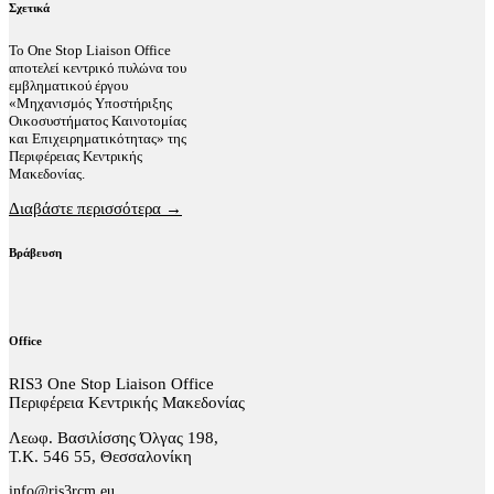
Σχετικά
Το One Stop Liaison Office
αποτελεί κεντρικό πυλώνα του
εμβληματικού έργου
«Μηχανισμός Υποστήριξης
Οικοσυστήματος Καινοτομίας
και Επιχειρηματικότητας» της
Περιφέρειας Κεντρικής
Μακεδονίας.
Διαβάστε περισσότερα →
Βράβευση
Office
RIS3 One Stop Liaison Office
Περιφέρεια Κεντρικής Μακεδονίας
Λεωφ. Βασιλίσσης Όλγας 198,
Τ.Κ. 546 55, Θεσσαλονίκη
info@ris3rcm.eu