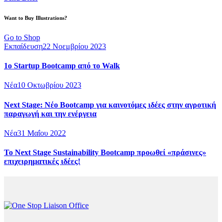
Want to Buy Illustrations?
Go to Shop
Εκπαίδευση
22 Νοεμβρίου 2023
1o Startup Bootcamp από το Walk
Νέα
10 Οκτωβρίου 2023
Next Stage: Νέο Bootcamp για καινοτόμες ιδέες στην αγροτική
παραγωγή και την ενέργεια
Νέα
31 Μαΐου 2022
Το Next Stage Sustainability Bootcamp προωθεί «πράσινες»
επιχειρηματικές ιδέες!