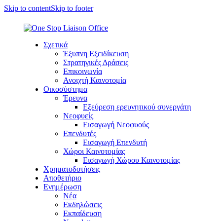
Skip to content
Skip to footer
Σχετικά
Έξυπνη Εξειδίκευση
Στρατηγικές Δράσεις
Επικοινωνία
Ανοιχτή Καινοτομία
Οικοσύστημα
Έρευνα
Εξεύρεση ερευνητικού συνεργάτη
Νεοφυείς
Εισαγωγή Νεοφυούς
Επενδυτές
Εισαγωγή Επενδυτή
Χώροι Καινοτομίας
Εισαγωγή Χώρου Καινοτομίας
Χρηματοδοτήσεις
Αποθετήριο
Ενημέρωση
Νέα
Εκδηλώσεις
Εκπαίδευση