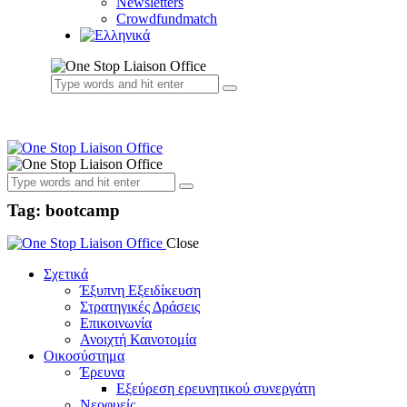
Newsletters
Crowdfundmatch
Tag: bootcamp
Close
Σχετικά
Έξυπνη Εξειδίκευση
Στρατηγικές Δράσεις
Επικοινωνία
Ανοιχτή Καινοτομία
Οικοσύστημα
Έρευνα
Εξεύρεση ερευνητικού συνεργάτη
Νεοφυείς