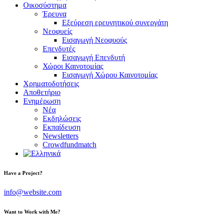
Οικοσύστημα
Έρευνα
Εξεύρεση ερευνητικού συνεργάτη
Νεοφυείς
Εισαγωγή Νεοφυούς
Επενδυτές
Εισαγωγή Επενδυτή
Χώροι Καινοτομίας
Εισαγωγή Χώρου Καινοτομίας
Χρηματοδοτήσεις
Αποθετήριο
Ενημέρωση
Νέα
Εκδηλώσεις
Εκπαίδευση
Newsletters
Crowdfundmatch
facebook-
linkedin
twitter-
Have a Project?
1
x
info@website.com
Want to Work with Me?