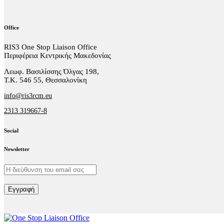
Office
RIS3 One Stop Liaison Office
Περιφέρεια Κεντρικής Μακεδονίας
Λεωφ. Βασιλίσσης Όλγας 198,
Τ.Κ. 546 55, Θεσσαλονίκη
info@ris3rcm.eu
2313 319667-8
Social
facebook-
linkedin
twitter-
Newsletter
1
x
Εγγραφή