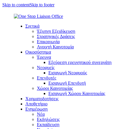
Skip to content
Skip to footer
Σχετικά
Έξυπνη Εξειδίκευση
Στρατηγικές Δράσεις
Επικοινωνία
Ανοιχτή Καινοτομία
Οικοσύστημα
Έρευνα
Εξεύρεση ερευνητικού συνεργάτη
Νεοφυείς
Εισαγωγή Νεοφυούς
Επενδυτές
Εισαγωγή Επενδυτή
Χώροι Καινοτομίας
Εισαγωγή Χώρου Καινοτομίας
Χρηματοδοτήσεις
Αποθετήριο
Ενημέρωση
Νέα
Εκδηλώσεις
Εκπαίδευση