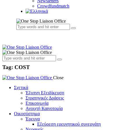
Newsletters
Crowdfundmatch
Tag: COST
Close
Σχετικά
Έξυπνη Εξειδίκευση
Στρατηγικές Δράσεις
Επικοινωνία
Ανοιχτή Καινοτομία
Οικοσύστημα
Έρευνα
Εξεύρεση ερευνητικού συνεργάτη
Νεοφυείς