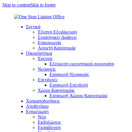
Skip to content
Skip to footer
Σχετικά
Έξυπνη Εξειδίκευση
Στρατηγικές Δράσεις
Επικοινωνία
Ανοιχτή Καινοτομία
Οικοσύστημα
Έρευνα
Εξεύρεση ερευνητικού συνεργάτη
Νεοφυείς
Εισαγωγή Νεοφυούς
Επενδυτές
Εισαγωγή Επενδυτή
Χώροι Καινοτομίας
Εισαγωγή Χώρου Καινοτομίας
Χρηματοδοτήσεις
Αποθετήριο
Ενημέρωση
Νέα
Εκδηλώσεις
Εκπαίδευση