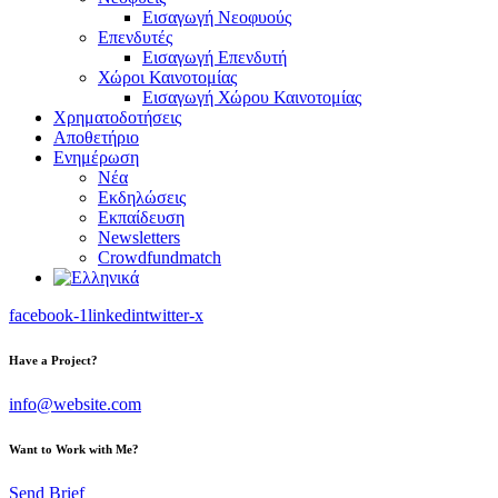
Εισαγωγή Νεοφυούς
Επενδυτές
Εισαγωγή Επενδυτή
Χώροι Καινοτομίας
Εισαγωγή Χώρου Καινοτομίας
Χρηματοδοτήσεις
Αποθετήριο
Ενημέρωση
Νέα
Εκδηλώσεις
Εκπαίδευση
Newsletters
Crowdfundmatch
facebook-1
linkedin
twitter-x
Have a Project?
info@website.com
Want to Work with Me?
Send Brief