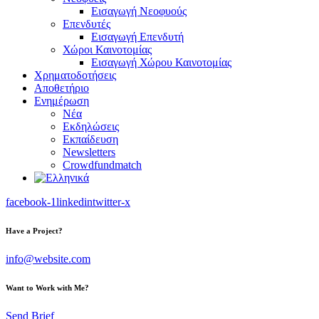
Εισαγωγή Νεοφυούς
Επενδυτές
Εισαγωγή Επενδυτή
Χώροι Καινοτομίας
Εισαγωγή Χώρου Καινοτομίας
Χρηματοδοτήσεις
Αποθετήριο
Ενημέρωση
Νέα
Εκδηλώσεις
Εκπαίδευση
Newsletters
Crowdfundmatch
facebook-1
linkedin
twitter-x
Have a Project?
info@website.com
Want to Work with Me?
Send Brief