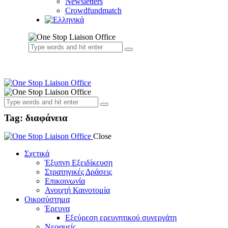
Newsletters
Crowdfundmatch
Tag: διαφάνεια
Close
Σχετικά
Έξυπνη Εξειδίκευση
Στρατηγικές Δράσεις
Επικοινωνία
Ανοιχτή Καινοτομία
Οικοσύστημα
Έρευνα
Εξεύρεση ερευνητικού συνεργάτη
Νεοφυείς