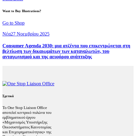
Want to Buy Illustrations?
Go to Shop
Νέα
27 Νοεμβρίου 2025
Consumer Agenda 2030: μια ατζέντα που επικεντρώνεται στη
βελτίωση των δικαιωμάτων των καταναλωτών, του
ανταγωνισμού και της αειφόρου ανάπτυξης
Σχετικά
Το One Stop Liaison Office
αποτελεί κεντρικό πυλώνα του
εμβληματικού έργου
«Μηχανισμός Υποστήριξης
Οικοσυστήματος Καινοτομίας
και Επιχειρηματικότητας» της