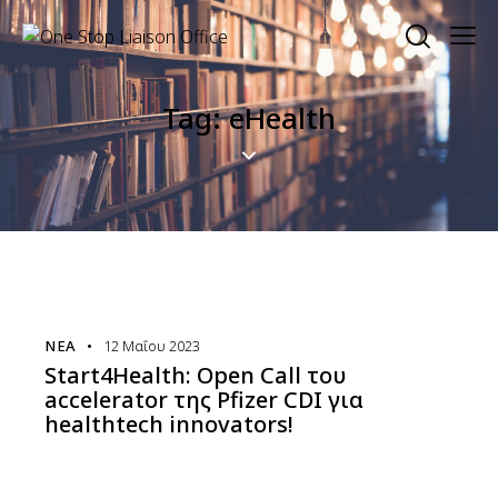
Tag: eHealth
ΝΈΑ
12 Μαΐου 2023
Start4Health: Open Call του
accelerator της Pfizer CDI για
healthtech innovators!