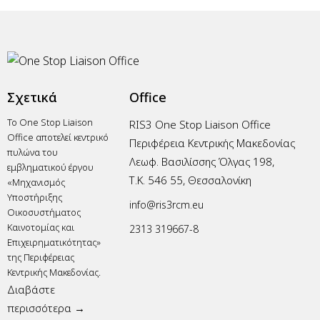
Σχετικά
Office
Το One Stop Liaison
RIS3 One Stop Liaison Office
Office αποτελεί κεντρικό
Περιφέρεια Κεντρικής Μακεδονίας
πυλώνα του
Λεωφ. Βασιλίσσης Όλγας 198,
εμβληματικού έργου
Τ.Κ. 546 55, Θεσσαλονίκη
«Μηχανισμός
Υποστήριξης
info@ris3rcm.eu
Οικοσυστήματος
Καινοτομίας και
2313 319667-8
Επιχειρηματικότητας»
της Περιφέρειας
Κεντρικής Μακεδονίας.
Διαβάστε
περισσότερα →