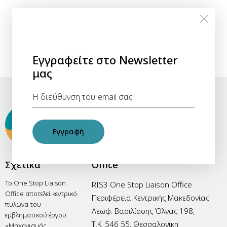
ΝΈΑ
29 Ιουνίου 2023
EIT Digital Venture Program 2023
Demo Day
Εγγραφείτε στο Newsletter
μας
Εγγραφή
Σχετικά
Office
Το One Stop Liaison
RIS3 One Stop Liaison Office
Office αποτελεί κεντρικό
Περιφέρεια Κεντρικής Μακεδονίας
πυλώνα του
Λεωφ. Βασιλίσσης Όλγας 198,
εμβληματικού έργου
Τ.Κ. 546 55, Θεσσαλονίκη
«Μηχανισμός