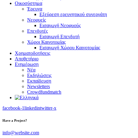
Οικοσύστημα
Έρευνα
Εξεύρεση ερευνητικού συνεργάτη
Νεοφυείς
Εισαγωγή Νεοφυούς
Επενδυτές
Εισαγωγή Επενδυτή
Χώροι Καινοτομίας
Εισαγωγή Χώρου Καινοτομίας
Χρηματοδοτήσεις
Αποθετήριο
Ενημέρωση
Νέα
Εκδηλώσεις
Εκπαίδευση
Newsletters
Crowdfundmatch
facebook-1
linkedin
twitter-x
Have a Project?
info@website.com