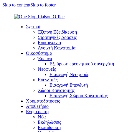
Skip to content
Skip to footer
Σχετικά
Έξυπνη Εξειδίκευση
Στρατηγικές Δράσεις
Επικοινωνία
Ανοιχτή Καινοτομία
Οικοσύστημα
Έρευνα
Εξεύρεση ερευνητικού συνεργάτη
Νεοφυείς
Εισαγωγή Νεοφυούς
Επενδυτές
Εισαγωγή Επενδυτή
Χώροι Καινοτομίας
Εισαγωγή Χώρου Καινοτομίας
Χρηματοδοτήσεις
Αποθετήριο
Ενημέρωση
Νέα
Εκδηλώσεις
Εκπαίδευση