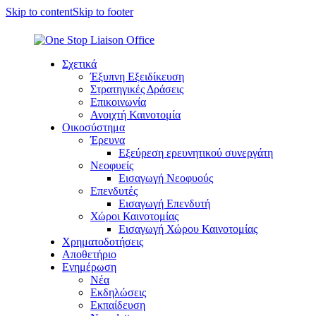
Skip to content
Skip to footer
Σχετικά
Έξυπνη Εξειδίκευση
Στρατηγικές Δράσεις
Επικοινωνία
Ανοιχτή Καινοτομία
Οικοσύστημα
Έρευνα
Εξεύρεση ερευνητικού συνεργάτη
Νεοφυείς
Εισαγωγή Νεοφυούς
Επενδυτές
Εισαγωγή Επενδυτή
Χώροι Καινοτομίας
Εισαγωγή Χώρου Καινοτομίας
Χρηματοδοτήσεις
Αποθετήριο
Ενημέρωση
Νέα
Εκδηλώσεις
Εκπαίδευση