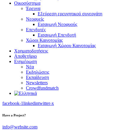
Οικοσύστημα
Έρευνα
Εξεύρεση ερευνητικού συνεργάτη
Νεοφυείς
Εισαγωγή Νεοφυούς
Επενδυτές
Εισαγωγή Επενδυτή
Χώροι Καινοτομίας
Εισαγωγή Χώρου Καινοτομίας
Χρηματοδοτήσεις
Αποθετήριο
Ενημέρωση
Νέα
Εκδηλώσεις
Εκπαίδευση
Newsletters
Crowdfundmatch
facebook-1
linkedin
twitter-x
Have a Project?
info@website.com