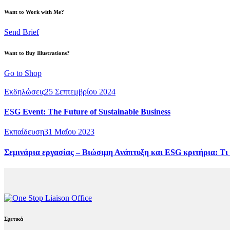
Want to Work with Me?
Send Brief
Want to Buy Illustrations?
Go to Shop
Εκδηλώσεις
25 Σεπτεμβρίου 2024
ESG Event: The Future of Sustainable Business
Εκπαίδευση
31 Μαΐου 2023
Σεμινάρια εργασίας – Βιώσιμη Ανάπτυξη και ESG κριτήρια: Τι 
Σχετικά