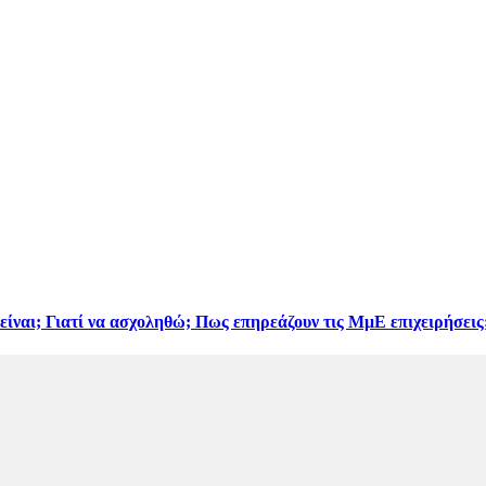
είναι; Γιατί να ασχοληθώ; Πως επηρεάζουν τις ΜμΕ επιχειρήσεις