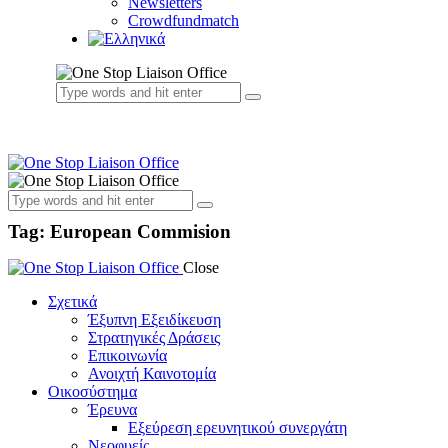
Newsletters
Crowdfundmatch
Tag: European Commision
Close
Σχετικά
Έξυπνη Εξειδίκευση
Στρατηγικές Δράσεις
Επικοινωνία
Ανοιχτή Καινοτομία
Οικοσύστημα
Έρευνα
Εξεύρεση ερευνητικού συνεργάτη
Νεοφυείς