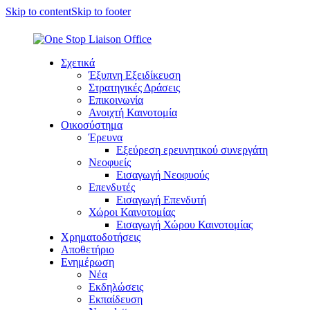
Skip to content
Skip to footer
Σχετικά
Έξυπνη Εξειδίκευση
Στρατηγικές Δράσεις
Επικοινωνία
Ανοιχτή Καινοτομία
Οικοσύστημα
Έρευνα
Εξεύρεση ερευνητικού συνεργάτη
Νεοφυείς
Εισαγωγή Νεοφυούς
Επενδυτές
Εισαγωγή Επενδυτή
Χώροι Καινοτομίας
Εισαγωγή Χώρου Καινοτομίας
Χρηματοδοτήσεις
Αποθετήριο
Ενημέρωση
Νέα
Εκδηλώσεις
Εκπαίδευση