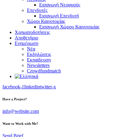
Εισαγωγή Νεοφυούς
Επενδυτές
Εισαγωγή Επενδυτή
Χώροι Καινοτομίας
Εισαγωγή Χώρου Καινοτομίας
Χρηματοδοτήσεις
Αποθετήριο
Ενημέρωση
Νέα
Εκδηλώσεις
Εκπαίδευση
Newsletters
Crowdfundmatch
facebook-1
linkedin
twitter-x
Have a Project?
info@website.com
Want to Work with Me?
Send Brief