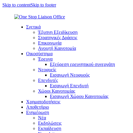
Skip to content
Skip to footer
Σχετικά
Έξυπνη Εξειδίκευση
Στρατηγικές Δράσεις
Επικοινωνία
Ανοιχτή Καινοτομία
Οικοσύστημα
Έρευνα
Εξεύρεση ερευνητικού συνεργάτη
Νεοφυείς
Εισαγωγή Νεοφυούς
Επενδυτές
Εισαγωγή Επενδυτή
Χώροι Καινοτομίας
Εισαγωγή Χώρου Καινοτομίας
Χρηματοδοτήσεις
Αποθετήριο
Ενημέρωση
Νέα
Εκδηλώσεις
Εκπαίδευση