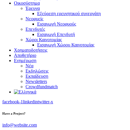
Οικοσύστημα
Έρευνα
Εξεύρεση ερευνητικού συνεργάτη
Νεοφυείς
Εισαγωγή Νεοφυούς
Επενδυτές
Εισαγωγή Επενδυτή
Χώροι Καινοτομίας
Εισαγωγή Χώρου Καινοτομίας
Χρηματοδοτήσεις
Αποθετήριο
Ενημέρωση
Νέα
Εκδηλώσεις
Εκπαίδευση
Newsletters
Crowdfundmatch
facebook-1
linkedin
twitter-x
Have a Project?
info@website.com