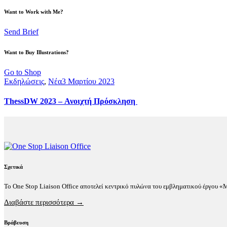
Want to Work with Me?
Send Brief
Want to Buy Illustrations?
Go to Shop
Εκδηλώσεις
,
Νέα
3 Μαρτίου 2023
ThessDW 2023 – Ανοιχτή Πρόσκληση
Σχετικά
Το One Stop Liaison Office αποτελεί κεντρικό πυλώνα του εμβληματικού έργου 
Διαβάστε περισσότερα →
Βράβευση