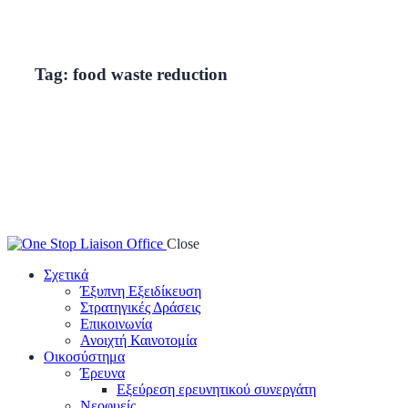
Tag: food waste reduction
Close
Σχετικά
Έξυπνη Εξειδίκευση
Στρατηγικές Δράσεις
Επικοινωνία
Ανοιχτή Καινοτομία
Οικοσύστημα
Έρευνα
Εξεύρεση ερευνητικού συνεργάτη
Νεοφυείς