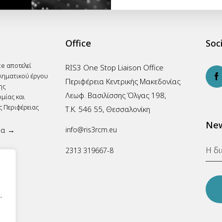
Office
Soci
ce αποτελεί
RIS3 One Stop Liaison Office
ληματικού έργου
Περιφέρεια Κεντρικής Μακεδονίας
ης
Λεωφ. Βασιλίσσης Όλγας 198,
μίας και
ς Περιφέρειας
Τ.Κ. 546 55, Θεσσαλονίκη
New
ρα →
info@ris3rcm.eu
2313 319667-8
.