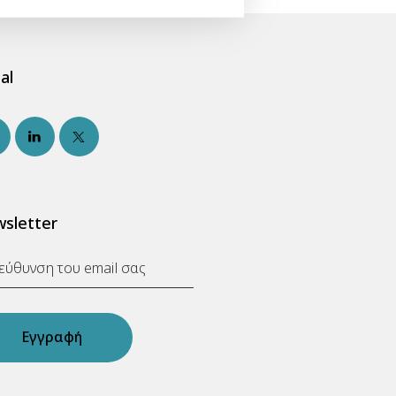
al
sletter
Εγγραφή