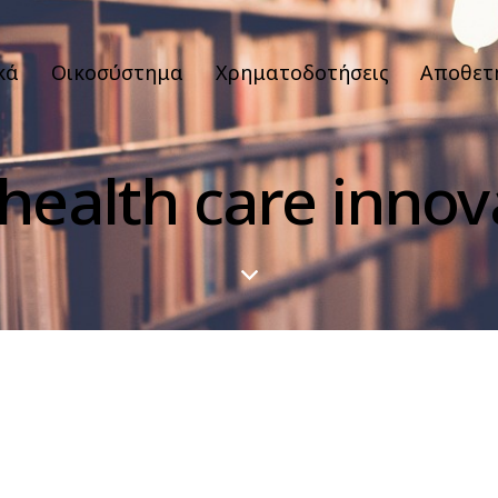
κά
Οικοσύστημα
Χρηματοδοτήσεις
Αποθετ
 health care innov