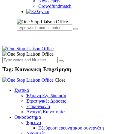
Newsletters
Crowdfundmatch
Tag: Κοινωνική Επιχείρηση
Close
Σχετικά
Έξυπνη Εξειδίκευση
Στρατηγικές Δράσεις
Επικοινωνία
Ανοιχτή Καινοτομία
Οικοσύστημα
Έρευνα
Εξεύρεση ερευνητικού συνεργάτη
Νεοφυείς