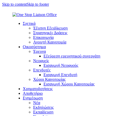
Skip to content
Skip to footer
Σχετικά
Έξυπνη Εξειδίκευση
Στρατηγικές Δράσεις
Επικοινωνία
Ανοιχτή Καινοτομία
Οικοσύστημα
Έρευνα
Εξεύρεση ερευνητικού συνεργάτη
Νεοφυείς
Εισαγωγή Νεοφυούς
Επενδυτές
Εισαγωγή Επενδυτή
Χώροι Καινοτομίας
Εισαγωγή Χώρου Καινοτομίας
Χρηματοδοτήσεις
Αποθετήριο
Ενημέρωση
Νέα
Εκδηλώσεις
Εκπαίδευση