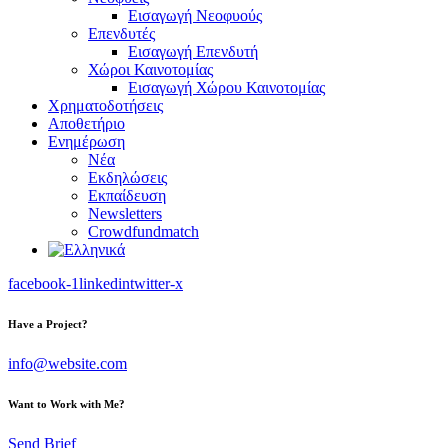
Εισαγωγή Νεοφυούς
Επενδυτές
Εισαγωγή Επενδυτή
Χώροι Καινοτομίας
Εισαγωγή Χώρου Καινοτομίας
Χρηματοδοτήσεις
Αποθετήριο
Ενημέρωση
Νέα
Εκδηλώσεις
Εκπαίδευση
Newsletters
Crowdfundmatch
facebook-1
linkedin
twitter-x
Have a Project?
info@website.com
Want to Work with Me?
Send Brief