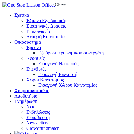
Close
Σχετικά
Έξυπνη Εξειδίκευση
Στρατηγικές Δράσεις
Επικοινωνία
Ανοιχτή Καινοτομία
Οικοσύστημα
Έρευνα
Εξεύρεση ερευνητικού συνεργάτη
Νεοφυείς
Εισαγωγή Νεοφυούς
Επενδυτές
Εισαγωγή Επενδυτή
Χώροι Καινοτομίας
Εισαγωγή Χώρου Καινοτομίας
Χρηματοδοτήσεις
Αποθετήριο
Ενημέρωση
Νέα
Εκδηλώσεις
Εκπαίδευση
Newsletters
Crowdfundmatch