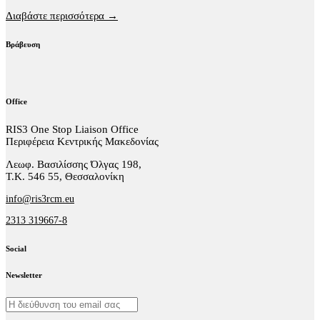
Διαβάστε περισσότερα →
Βράβευση
Office
RIS3 One Stop Liaison Office
Περιφέρεια Κεντρικής Μακεδονίας
Λεωφ. Βασιλίσσης Όλγας 198,
Τ.Κ. 546 55, Θεσσαλονίκη
info@ris3rcm.eu
2313 319667-8
Social
facebook-
linkedin
twitter-
Newsletter
1
x