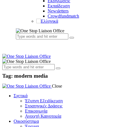
Εκδηλώσεις
Εκπαίδευση
Newsletters
Crowdfundmatch
Tag: modern media
Close
Σχετικά
Έξυπνη Εξειδίκευση
Στρατηγικές Δράσεις
Επικοινωνία
Ανοιχτή Καινοτομία
Οικοσύστημα
Έρευνα