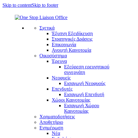
Skip to content
Skip to footer
Σχετικά
Έξυπνη Εξειδίκευση
Στρατηγικές Δράσεις
Επικοινωνία
Ανοιχτή Καινοτομία
Οικοσύστημα
Έρευνα
Εξεύρεση ερευνητικού
συνεργάτη
Νεοφυείς
Εισαγωγή Νεοφυούς
Επενδυτές
Εισαγωγή Επενδυτή
Χώροι Καινοτομίας
Εισαγωγή Χώρου
Καινοτομίας
Χρηματοδοτήσεις
Αποθετήριο
Ενημέρωση
Νέα