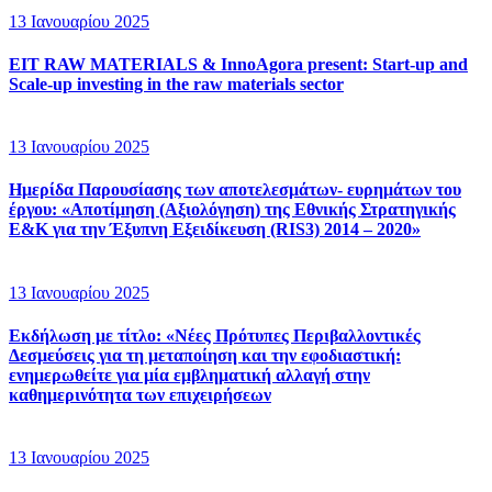
13 Ιανουαρίου 2025
EIT RAW MATERIALS & InnoAgora present: Start-up and
Scale-up investing in the raw materials sector
13 Ιανουαρίου 2025
Ημερίδα Παρουσίασης των αποτελεσμάτων- ευρημάτων του
έργου: «Αποτίμηση (Αξιολόγηση) της Εθνικής Στρατηγικής
Ε&Κ για την Έξυπνη Εξειδίκευση (RIS3) 2014 – 2020»
13 Ιανουαρίου 2025
Eκδήλωση με τίτλο: «Νέες Πρότυπες Περιβαλλοντικές
Δεσμεύσεις για τη μεταποίηση και την εφοδιαστική:
ενημερωθείτε για μία εμβληματική αλλαγή στην
καθημερινότητα των επιχειρήσεων
13 Ιανουαρίου 2025