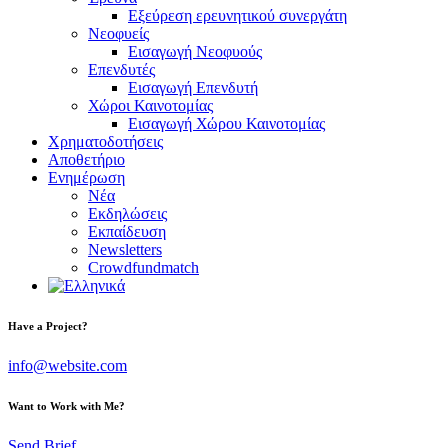
Εξεύρεση ερευνητικού συνεργάτη
Νεοφυείς
Εισαγωγή Νεοφυούς
Επενδυτές
Εισαγωγή Επενδυτή
Χώροι Καινοτομίας
Εισαγωγή Χώρου Καινοτομίας
Χρηματοδοτήσεις
Αποθετήριο
Ενημέρωση
Νέα
Εκδηλώσεις
Εκπαίδευση
Newsletters
Crowdfundmatch
facebook-
linkedin
twitter-
Have a Project?
1
x
info@website.com
Want to Work with Me?
Send Brief