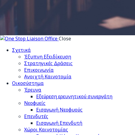
Close
Σχετικά
Έξυπνη Εξειδίκευση
Στρατηγικές Δράσεις
Επικοινωνία
Ανοιχτή Καινοτομία
Οικοσύστημα
Έρευνα
Εξεύρεση ερευνητικού συνεργάτη
Νεοφυείς
Εισαγωγή Νεοφυούς
Επενδυτές
Εισαγωγή Επενδυτή
Χώροι Καινοτομίας