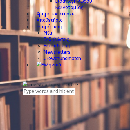
Εισαγωγή Χώρου
Καινοτομίας
Χρηματοδοτήσεις
Αποθετήριο
Ενημέρωση
Νέα
Εκδηλώσεις
Εκπαίδευση
Newsletters
Crowdfundmatch