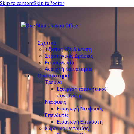
Skip to content
Skip to footer
Σχετικά
Έξυπνη Εξειδίκευση
Στρατηγικές Δράσεις
Επικοινωνία
Ανοιχτή Καινοτομία
Οικοσύστημα
Έρευνα
Εξεύρεση ερευνητικού
συνεργάτη
Νεοφυείς
Εισαγωγή Νεοφυούς
Επενδυτές
Εισαγωγή Επενδυτή
Χώροι Καινοτομίας