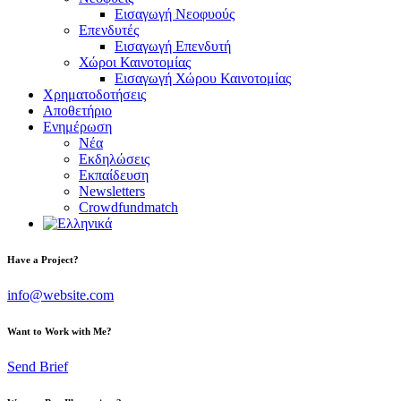
Εισαγωγή Νεοφυούς
Επενδυτές
Εισαγωγή Επενδυτή
Χώροι Καινοτομίας
Εισαγωγή Χώρου Καινοτομίας
Χρηματοδοτήσεις
Αποθετήριο
Ενημέρωση
Νέα
Εκδηλώσεις
Εκπαίδευση
Newsletters
Crowdfundmatch
facebook-
linkedin
twitter-
Have a Project?
1
x
info@website.com
Want to Work with Me?
Send Brief