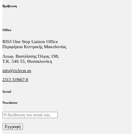
Βράβευση
Office
RIS3 One Stop Liaison Office
Περιφέρεια Κεντρικής Μακεδονίας
Λεωφ. Βασιλίσσης Όλγας 198,
Τ.Κ. 546 55, Θεσσαλονίκη
info@ris3rcm.eu
2313 319667-8
Social
facebook-
linkedin
twitter-
Newsletter
1
x
Εγγραφή