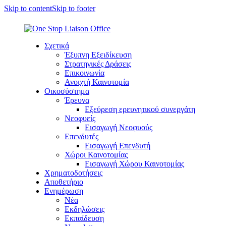
Skip to content
Skip to footer
Σχετικά
Έξυπνη Εξειδίκευση
Στρατηγικές Δράσεις
Επικοινωνία
Ανοιχτή Καινοτομία
Οικοσύστημα
Έρευνα
Εξεύρεση ερευνητικού συνεργάτη
Νεοφυείς
Εισαγωγή Νεοφυούς
Επενδυτές
Εισαγωγή Επενδυτή
Χώροι Καινοτομίας
Εισαγωγή Χώρου Καινοτομίας
Χρηματοδοτήσεις
Αποθετήριο
Ενημέρωση
Νέα
Εκδηλώσεις
Εκπαίδευση