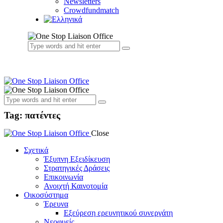
Newsletters
Crowdfundmatch
Tag: πατέντες
Close
Σχετικά
Έξυπνη Εξειδίκευση
Στρατηγικές Δράσεις
Επικοινωνία
Ανοιχτή Καινοτομία
Οικοσύστημα
Έρευνα
Εξεύρεση ερευνητικού συνεργάτη
Νεοφυείς