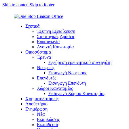
Skip to content
Skip to footer
Σχετικά
Έξυπνη Εξειδίκευση
Στρατηγικές Δράσεις
Επικοινωνία
Ανοιχτή Καινοτομία
Οικοσύστημα
Έρευνα
Εξεύρεση ερευνητικού συνεργάτη
Νεοφυείς
Εισαγωγή Νεοφυούς
Επενδυτές
Εισαγωγή Επενδυτή
Χώροι Καινοτομίας
Εισαγωγή Χώρου Καινοτομίας
Χρηματοδοτήσεις
Αποθετήριο
Ενημέρωση
Νέα
Εκδηλώσεις
Εκπαίδευση