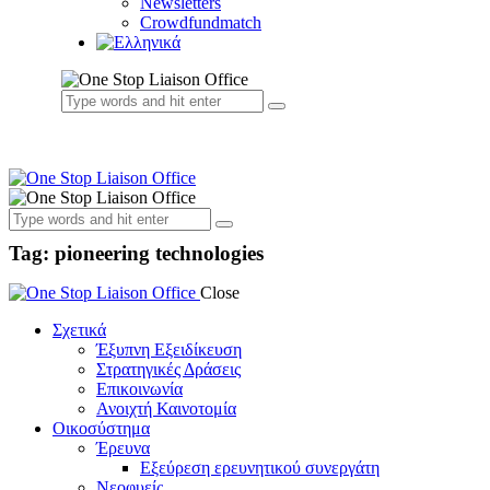
Newsletters
Crowdfundmatch
Tag: pioneering technologies
Close
Σχετικά
Έξυπνη Εξειδίκευση
Στρατηγικές Δράσεις
Επικοινωνία
Ανοιχτή Καινοτομία
Οικοσύστημα
Έρευνα
Εξεύρεση ερευνητικού συνεργάτη
Νεοφυείς