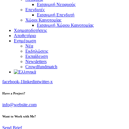
Εισαγωγή Νεοφυούς
Επενδυτές
Εισαγωγή Επενδυτή
Χώροι Καινοτομίας
Εισαγωγή Χώρου Καινοτομίας
Χρηματοδοτήσεις
Αποθετήριο
Ενημέρωση
Νέα
Εκδηλώσεις
Εκπαίδευση
Newsletters
Crowdfundmatch
facebook-1
linkedin
twitter-x
Have a Project?
info@website.com
Want to Work with Me?
Send Brief