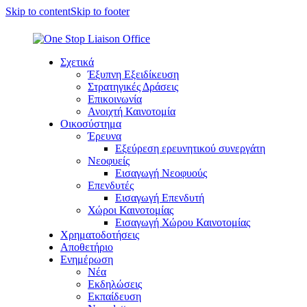
Skip to content
Skip to footer
Σχετικά
Έξυπνη Εξειδίκευση
Στρατηγικές Δράσεις
Επικοινωνία
Ανοιχτή Καινοτομία
Οικοσύστημα
Έρευνα
Εξεύρεση ερευνητικού συνεργάτη
Νεοφυείς
Εισαγωγή Νεοφυούς
Επενδυτές
Εισαγωγή Επενδυτή
Χώροι Καινοτομίας
Εισαγωγή Χώρου Καινοτομίας
Χρηματοδοτήσεις
Αποθετήριο
Ενημέρωση
Νέα
Εκδηλώσεις
Εκπαίδευση