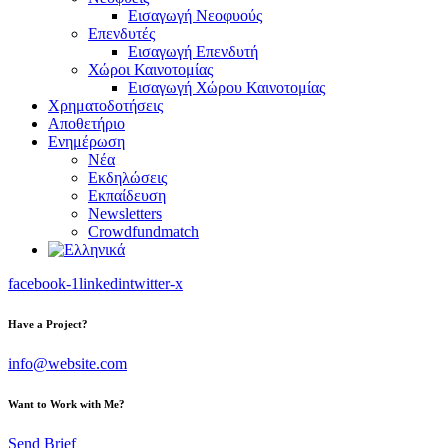
Εισαγωγή Νεοφυούς
Επενδυτές
Εισαγωγή Επενδυτή
Χώροι Καινοτομίας
Εισαγωγή Χώρου Καινοτομίας
Χρηματοδοτήσεις
Αποθετήριο
Ενημέρωση
Νέα
Εκδηλώσεις
Εκπαίδευση
Newsletters
Crowdfundmatch
facebook-1
linkedin
twitter-x
Have a Project?
info@website.com
Want to Work with Me?
Send Brief