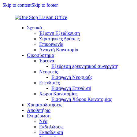
Skip to content
Skip to footer
Σχετικά
Έξυπνη Εξειδίκευση
Στρατηγικές Δράσεις
Επικοινωνία
Ανοιχτή Καινοτομία
Οικοσύστημα
Έρευνα
Εξεύρεση ερευνητικού συνεργάτη
Νεοφυείς
Εισαγωγή Νεοφυούς
Επενδυτές
Εισαγωγή Επενδυτή
Χώροι Καινοτομίας
Εισαγωγή Χώρου Καινοτομίας
Χρηματοδοτήσεις
Αποθετήριο
Ενημέρωση
Νέα
Εκδηλώσεις
Εκπαίδευση