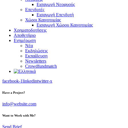
Εισαγωγή Νεοφυούς
Επενδυτές
Εισαγωγή Επενδυτή
Χώροι Καινοτομίας
Εισαγωγή Χώρου Καινοτομίας
Χρηματοδοτήσεις
Αποθετήριο
Ενημέρωση
Νέα
Εκδηλώσεις
Εκπαίδευση
Newsletters
Crowdfundmatch
facebook-1
linkedin
twitter-x
Have a Project?
info@website.com
Want to Work with Me?
Send Brief