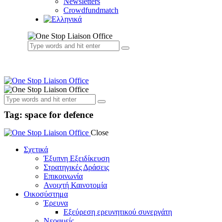
Newsletters
Crowdfundmatch
Tag: space for defence
Close
Σχετικά
Έξυπνη Εξειδίκευση
Στρατηγικές Δράσεις
Επικοινωνία
Ανοιχτή Καινοτομία
Οικοσύστημα
Έρευνα
Εξεύρεση ερευνητικού συνεργάτη
Νεοφυείς