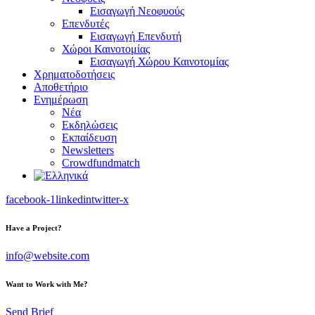
Εισαγωγή Νεοφυούς
Επενδυτές
Εισαγωγή Επενδυτή
Χώροι Καινοτομίας
Εισαγωγή Χώρου Καινοτομίας
Χρηματοδοτήσεις
Αποθετήριο
Ενημέρωση
Νέα
Εκδηλώσεις
Εκπαίδευση
Newsletters
Crowdfundmatch
facebook-1
linkedin
twitter-x
Have a Project?
info@website.com
Want to Work with Me?
Send Brief