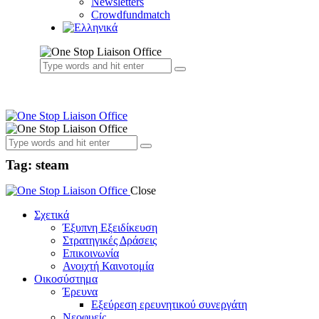
Newsletters
Crowdfundmatch
Tag: steam
Close
Σχετικά
Έξυπνη Εξειδίκευση
Στρατηγικές Δράσεις
Επικοινωνία
Ανοιχτή Καινοτομία
Οικοσύστημα
Έρευνα
Εξεύρεση ερευνητικού συνεργάτη
Νεοφυείς