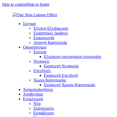
Skip to content
Skip to footer
Σχετικά
Έξυπνη Εξειδίκευση
Στρατηγικές Δράσεις
Επικοινωνία
Ανοιχτή Καινοτομία
Οικοσύστημα
Έρευνα
Εξεύρεση ερευνητικού συνεργάτη
Νεοφυείς
Εισαγωγή Νεοφυούς
Επενδυτές
Εισαγωγή Επενδυτή
Χώροι Καινοτομίας
Εισαγωγή Χώρου Καινοτομίας
Χρηματοδοτήσεις
Αποθετήριο
Ενημέρωση
Νέα
Εκδηλώσεις
Εκπαίδευση