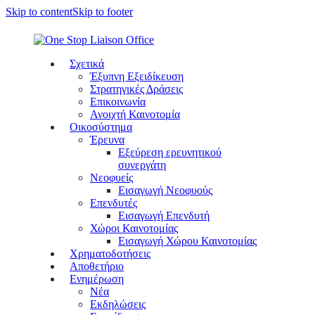
Skip to content
Skip to footer
Σχετικά
Έξυπνη Εξειδίκευση
Στρατηγικές Δράσεις
Επικοινωνία
Ανοιχτή Καινοτομία
Οικοσύστημα
Έρευνα
Εξεύρεση ερευνητικού
συνεργάτη
Νεοφυείς
Εισαγωγή Νεοφυούς
Επενδυτές
Εισαγωγή Επενδυτή
Χώροι Καινοτομίας
Εισαγωγή Χώρου Καινοτομίας
Χρηματοδοτήσεις
Αποθετήριο
Ενημέρωση
Νέα
Εκδηλώσεις