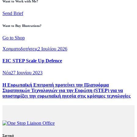
Want to Work with Me?
Send Brief
Want to Buy Illustrations?
Go to Shop
Χρηματοδοτήσεις
2 Ιουλίου 2026
EIC STEP Scale Up Defence
Νέα
27 Ιουνίου 2023
Η Ευρωπαϊκή Επιτροπή προτείνει την Πλατφόρμα
Στρατηγικών Τεχνολογιών για την Ευρώπη (STEP) για να
υποστηρίξει την ευρωπαϊκή ηγεσία στις κρίσιμες τεχνολογίες
Σχετικά