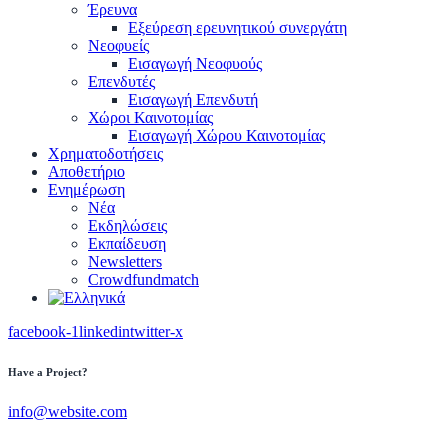
Έρευνα
Εξεύρεση ερευνητικού συνεργάτη
Νεοφυείς
Εισαγωγή Νεοφυούς
Επενδυτές
Εισαγωγή Επενδυτή
Χώροι Καινοτομίας
Εισαγωγή Χώρου Καινοτομίας
Χρηματοδοτήσεις
Αποθετήριο
Ενημέρωση
Νέα
Εκδηλώσεις
Εκπαίδευση
Newsletters
Crowdfundmatch
facebook-1
linkedin
twitter-x
Have a Project?
info@website.com