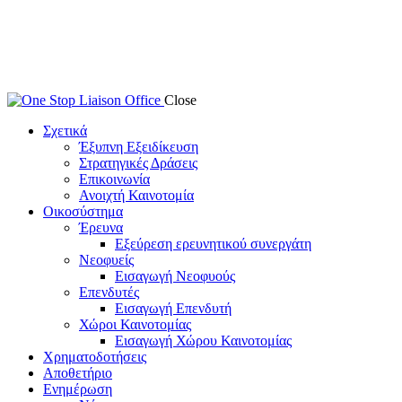
Close
Σχετικά
Έξυπνη Εξειδίκευση
Στρατηγικές Δράσεις
Επικοινωνία
Ανοιχτή Καινοτομία
Οικοσύστημα
Έρευνα
Εξεύρεση ερευνητικού συνεργάτη
Νεοφυείς
Εισαγωγή Νεοφυούς
Επενδυτές
Εισαγωγή Επενδυτή
Χώροι Καινοτομίας
Εισαγωγή Χώρου Καινοτομίας
Χρηματοδοτήσεις
Αποθετήριο
Ενημέρωση