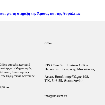
και για τη στήριξη της Άμυνας και της Ασφάλειας
Office
ffice αποτελεί κεντρικό
RIS3 One Stop Liaison Office
ικού έργου «Μηχανισμός
Περιφέρεια Κεντρικής Μακεδονίας
τήματος Καινοτομίας και
 της Περιφέρειας Κεντρικής
Λεωφ. Βασιλίσσης Όλγας 198,
Τ.Κ. 546 55, Θεσσαλονίκη
τερα →
info@ris3rcm.eu