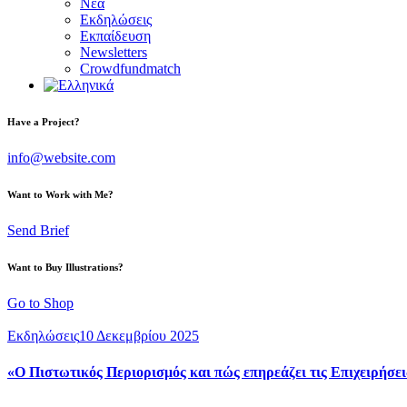
Νέα
Εκδηλώσεις
Εκπαίδευση
Newsletters
Crowdfundmatch
Have a Project?
info@website.com
Want to Work with Me?
Send Brief
Want to Buy Illustrations?
Go to Shop
Εκδηλώσεις
10 Δεκεμβρίου 2025
«Ο Πιστωτικός Περιορισμός και πώς επηρεάζει τις Επιχειρήσε