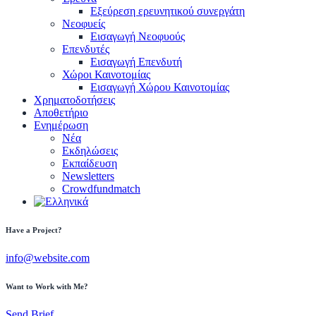
Εξεύρεση ερευνητικού συνεργάτη
Νεοφυείς
Εισαγωγή Νεοφυούς
Επενδυτές
Εισαγωγή Επενδυτή
Χώροι Καινοτομίας
Εισαγωγή Χώρου Καινοτομίας
Χρηματοδοτήσεις
Αποθετήριο
Ενημέρωση
Νέα
Εκδηλώσεις
Εκπαίδευση
Newsletters
Crowdfundmatch
Have a Project?
info@website.com
Want to Work with Me?
Send Brief