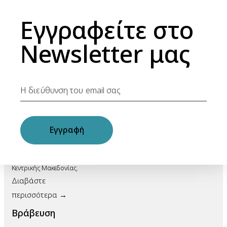
Εγγραφείτε στο
Σχετικά
Newsletter μας
Το One Stop Liaison
Office αποτελεί κεντρικό
πυλώνα του
εμβληματικού έργου
«Μηχανισμός
Υποστήριξης
Οικοσυστήματος
Εγγραφή
Καινοτομίας και
Επιχειρηματικότητας»
της Περιφέρειας
Κεντρικής Μακεδονίας.
Διαβάστε
περισσότερα →
Βράβευση