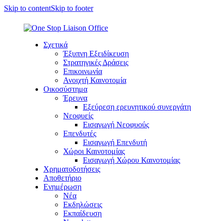
Skip to content
Skip to footer
Σχετικά
Έξυπνη Εξειδίκευση
Στρατηγικές Δράσεις
Επικοινωνία
Ανοιχτή Καινοτομία
Οικοσύστημα
Έρευνα
Εξεύρεση ερευνητικού συνεργάτη
Νεοφυείς
Εισαγωγή Νεοφυούς
Επενδυτές
Εισαγωγή Επενδυτή
Χώροι Καινοτομίας
Εισαγωγή Χώρου Καινοτομίας
Χρηματοδοτήσεις
Αποθετήριο
Ενημέρωση
Νέα
Εκδηλώσεις
Εκπαίδευση