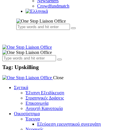
Newsletters
Crowdfundmatch
Tag: Upskilling
Close
Σχετικά
Έξυπνη Εξειδίκευση
Στρατηγικές Δράσεις
Επικοινωνία
Ανοιχτή Καινοτομία
Οικοσύστημα
Έρευνα
Εξεύρεση ερευνητικού συνεργάτη
Νεοφυείς