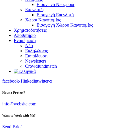
Εισαγωγή Νεοφυούς
Επενδυτές
Εισαγωγή Επενδυτή
Χώροι Καινοτομίας
Εισαγωγή Χώρου Καινοτομίας
Χρηματοδοτήσεις
Αποθετήριο
Ενημέρωση
Νέα
Εκδηλώσεις
Εκπαίδευση
Newsletters
Crowdfundmatch
facebook-1
linkedin
twitter-x
Have a Project?
info@website.com
Want to Work with Me?
Send Brief