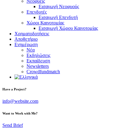
Νεοφυείς
Εισαγωγή Νεοφυούς
Επενδυτές
Εισαγωγή Επενδυτή
Χώροι Καινοτομίας
Εισαγωγή Χώρου Καινοτομίας
Χρηματοδοτήσεις
Αποθετήριο
Ενημέρωση
Νέα
Εκδηλώσεις
Εκπαίδευση
Newsletters
Crowdfundmatch
Have a Project?
info@website.com
Want to Work with Me?
Send Brief