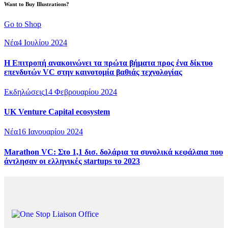
Want to Buy Illustrations?
Go to Shop
Νέα
4 Ιουλίου 2024
Η Επιτροπή ανακοινώνει τα πρώτα βήματα προς ένα δίκτυο
επενδυτών VC στην καινοτομία βαθιάς τεχνολογίας
Εκδηλώσεις
14 Φεβρουαρίου 2024
UK Venture Capital ecosystem
Νέα
16 Ιανουαρίου 2024
Marathon VC: Στο 1,1 δισ. δολάρια τα συνολικά κεφάλαια που
άντλησαν οι ελληνικές startups το 2023