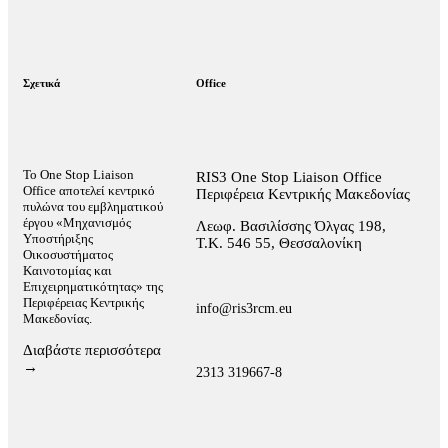
Σχετικά
Office
Το One Stop Liaison
RIS3 One Stop Liaison Office
Office αποτελεί κεντρικό
Περιφέρεια Κεντρικής Μακεδονίας
πυλώνα του εμβληματικού
έργου «Μηχανισμός
Λεωφ. Βασιλίσσης Όλγας 198,
Υποστήριξης
Τ.Κ. 546 55, Θεσσαλονίκη
Οικοσυστήματος
Καινοτομίας και
Επιχειρηματικότητας» της
Περιφέρειας Κεντρικής
info@ris3rcm.eu
Μακεδονίας.
Διαβάστε περισσότερα
→
2313 319667-8