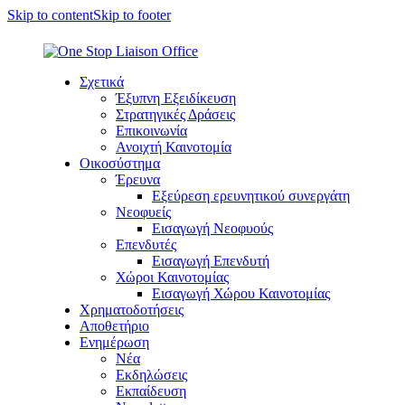
Skip to content
Skip to footer
Σχετικά
Έξυπνη Εξειδίκευση
Στρατηγικές Δράσεις
Επικοινωνία
Ανοιχτή Καινοτομία
Οικοσύστημα
Έρευνα
Εξεύρεση ερευνητικού συνεργάτη
Νεοφυείς
Εισαγωγή Νεοφυούς
Επενδυτές
Εισαγωγή Επενδυτή
Χώροι Καινοτομίας
Εισαγωγή Χώρου Καινοτομίας
Χρηματοδοτήσεις
Αποθετήριο
Ενημέρωση
Νέα
Εκδηλώσεις
Εκπαίδευση