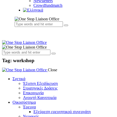
Newsletters
Crowdfundmatch
Tag: workshop
Close
Σχετικά
Έξυπνη Εξειδίκευση
Στρατηγικές Δράσεις
Επικοινωνία
Ανοιχτή Καινοτομία
Οικοσύστημα
Έρευνα
Εξεύρεση ερευνητικού συνεργάτη
Νεοφυείς