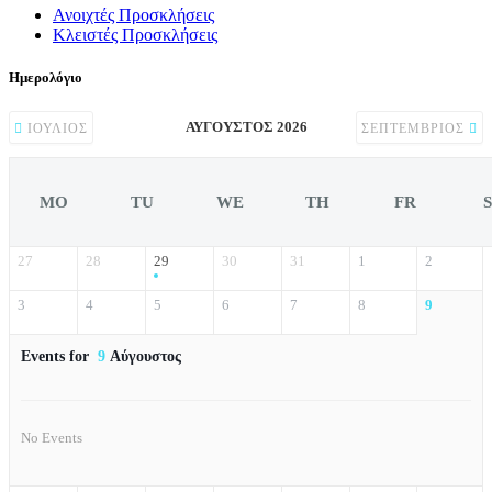
Ανοιχτές Προσκλήσεις
Κλειστές Προσκλήσεις
Ημερολόγιο
ΑΎΓΟΥΣΤΟΣ 2026
ΙΟΎΛΙΟΣ
ΣΕΠΤΈΜΒΡΙΟΣ
MO
TU
WE
TH
FR
27
28
29
30
31
1
2
3
4
5
6
7
8
9
Events for
9
Αύγουστος
No Events