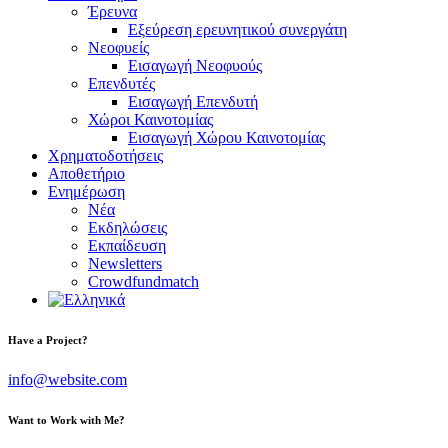
Έρευνα
Εξεύρεση ερευνητικού συνεργάτη
Νεοφυείς
Εισαγωγή Νεοφυούς
Επενδυτές
Εισαγωγή Επενδυτή
Χώροι Καινοτομίας
Εισαγωγή Χώρου Καινοτομίας
Χρηματοδοτήσεις
Αποθετήριο
Ενημέρωση
Νέα
Εκδηλώσεις
Εκπαίδευση
Newsletters
Crowdfundmatch
Have a Project?
info@website.com
Want to Work with Me?