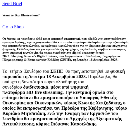
Send Brief
Want to Buy Illustrations?
Go to Shop
Οι λύσεις, οι προτάσεις αλλά και η ψηφιακή στρατηγική, που εδράζονται στην πολύχρονη
εμπειρία δράσης, την τεχνογνωσία αλλά και τα νέα παγκόσμια δεδομένα για την αξιοποίηση
της ψηφιακής τεχνολογίας, ως κρίσιμου καταλύτη τόσο για τη δημιουργία μιας σύγχρονης
ψηφιακής Ελλάδας όσο και για την ανάδειξη της χώρας ως διεθνούς κόμβου καινοτομίας
στην ψηφιακή τεχνολογία, θα παρουσιασθούν στο digital economy forum
2023: Shaping Greece’s Digital Future, που διοργανώνει ο Σύνδεσμος Επιχειρήσεων
Πληροφορικής & Επικοινωνιών Ελλάδας (ΣΕΠΕ), τη Δευτέρα 18 Δεκεμβρίου 2023.
Το ετήσιο Συνέδριο του
ΣΕΠΕ
θα πραγματοποιηθεί με
φυσική
παρουσία τη Δευτέρα 18 Δεκεμβρίου 2023.
Παράλληλα, θα
υπάρχει η δυνατότητα παρακολούθησης του
συνεδρίου
διαδικτυακά, μέσα από ψηφιακή
πλατφόρμα
HD
Iive streaming.
Την
κεντρική ομιλία στο
επίσημο δείπνο θα πραγματοποιήσει ο Υπουργός Εθνικής
Οικονομίας και Οικονομικών, κύριος Κωστής Χατζηδάκης, ο
οποίος θα εκπροσωπήσει τον Πρόεδρο της Κυβέρνησης, κύριο
Κυριάκο Μητσοτάκη, ενώ την Έναρξη των Εργασιών του
Συνεδρίου θα πραγματοποιήσει ο Αρχηγός της Αξιωματικής
Αντιπολίτευσης, κύριος Στέφανος Κασσελάκης.