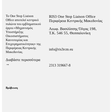
Το One Stop Liaison
RIS3 One Stop Liaison Office
Office αποτελεί κεντρικό
Περιφέρεια Κεντρικής Μακεδονίας
πυλώνα του εμβληματικού
έργου «Μηχανισμός
Λεωφ. Βασιλίσσης Όλγας 198,
Υποστήριξης
Τ.Κ. 546 55, Θεσσαλονίκη
Οικοσυστήματος
Καινοτομίας και
Επιχειρηματικότητας» της
Περιφέρειας Κεντρικής
info@ris3rcm.eu
Μακεδονίας.
Διαβάστε περισσότερα
→
2313 319667-8
Βράβευση