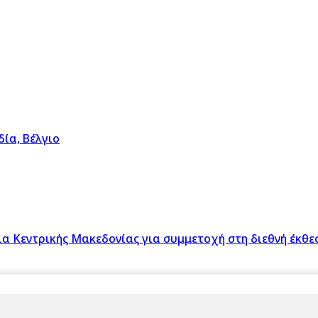
ία, Βέλγιο
 Κεντρικής Μακεδονίας για συμμετοχή στη διεθνή έκθεσ