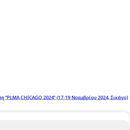
η “PLMA CHICAGO 2024” (17-19 Νοεμβρίου 2024, Σικάγο)