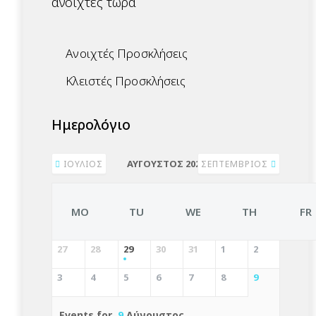
ανοιχτές τώρα
Ανοιχτές Προσκλήσεις
Κλειστές Προσκλήσεις
Ημερολόγιο
ΑΎΓΟΥΣΤΟΣ 2026
ΙΟΎΛΙΟΣ
ΣΕΠΤΈΜΒΡΙΟΣ
MO
TU
WE
TH
FR
27
28
29
30
31
1
2
3
4
5
6
7
8
9
Events for
9
Αύγουστος