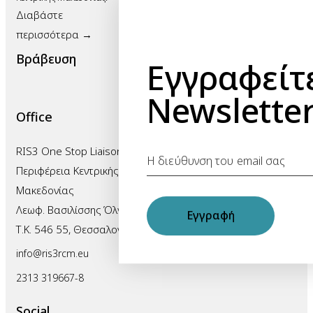
Διαβάστε
περισσότερα →
Βράβευση
Εγγραφείτ
Newslette
Office
RIS3 One Stop Liaison Office
Περιφέρεια Κεντρικής
Μακεδονίας
Λεωφ. Βασιλίσσης Όλγας 198,
Εγγραφή
Τ.Κ. 546 55, Θεσσαλονίκη
info@ris3rcm.eu
2313 319667-8
Social