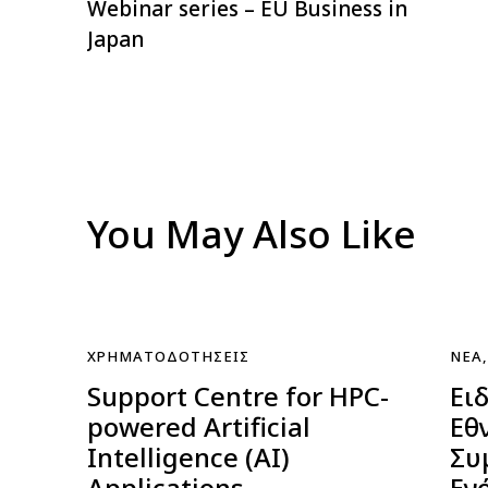
Webinar series – EU Business in
άρθρων
Japan
You May Also Like
ΧΡΗΜΑΤΟΔΟΤΉΣΕΙΣ
ΝΈΑ
Support Centre for HPC-
Ει
powered Artificial
Εθ
Intelligence (AI)
Συ
Applications
Εν