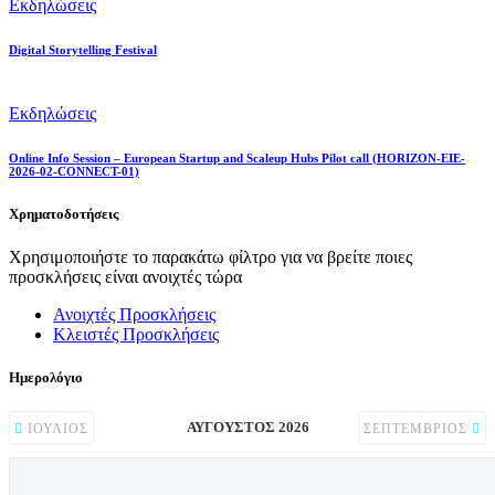
Εκδηλώσεις
Digital Storytelling Festival
Εκδηλώσεις
Online Info Session – European Startup and Scaleup Hubs Pilot call (HORIZON-EIE-
2026-02-CONNECT-01)
Χρηματοδοτήσεις
Χρησιμοποιήστε το παρακάτω φίλτρο για να βρείτε ποιες
προσκλήσεις είναι ανοιχτές τώρα
Ανοιχτές Προσκλήσεις
Κλειστές Προσκλήσεις
Ημερολόγιο
ΑΎΓΟΥΣΤΟΣ 2026
ΙΟΎΛΙΟΣ
ΣΕΠΤΈΜΒΡΙΟΣ