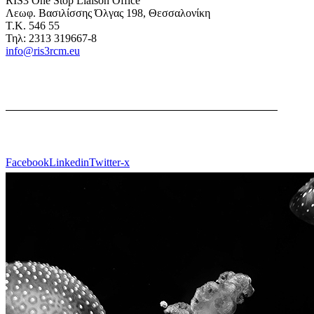
RIS3 One Stop Liaison Office
Λεωφ. Βασιλίσσης Όλγας 198, Θεσσαλονίκη
Τ.Κ. 546 55
Τηλ: 2313 319667-8
info@ris3rcm.eu
Facebook
Linkedin
Twitter-x