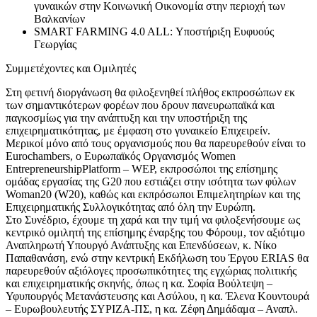
γυναικών στην Κοινωνική Οικονομία στην περιοχή των
Βαλκανίων
SMART FARMING 4.0 ALL: Υποστήριξη Ευφυούς
Γεωργίας
Συμμετέχοντες και Ομιλητές
Στη φετινή διοργάνωση θα φιλοξενηθεί πλήθος εκπροσώπων εκ
των σημαντικότερων φορέων που δρουν πανευρωπαϊκά και
παγκοσμίως για την ανάπτυξη και την υποστήριξη της
επιχειρηματικότητας, με έμφαση στο γυναικείο Επιχειρείν.
Μερικοί μόνο από τους οργανισμούς που θα παρευρεθούν είναι το
Eurochambers, ο Ευρωπαϊκός Οργανισμός Women
EntrepreneurshipPlatform – WEP, εκπροσώποι της επίσημης
ομάδας εργασίας της G20 που εστιάζει στην ισότητα των φύλων
Woman20 (W20), καθώς και εκπρόσωποι Επιμελητηρίων και της
Επιχειρηματικής Συλλογικότητας από όλη την Ευρώπη.
Στο Συνέδριο, έχουμε τη χαρά και την τιμή να φιλοξενήσουμε ως
κεντρικό ομιλητή της επίσημης έναρξης του Φόρουμ, τον αξιότιμο
Αναπληρωτή Υπουργό Ανάπτυξης και Επενδύσεων, κ. Νίκο
Παπαθανάση, ενώ στην κεντρική Εκδήλωση του Έργου ERIAS θα
παρευρεθούν αξιόλογες προσωπικότητες της εγχώριας πολιτικής
και επιχειρηματικής σκηνής, όπως η κα. Σοφία Βούλτεψη –
Υφυπουργός Μετανάστευσης και Ασύλου, η κα. Έλενα Κουντουρά
– Ευρωβουλευτής ΣΥΡΙΖΑ-ΠΣ, η κα. Ζέφη Δημάδαμα – Αναπλ.