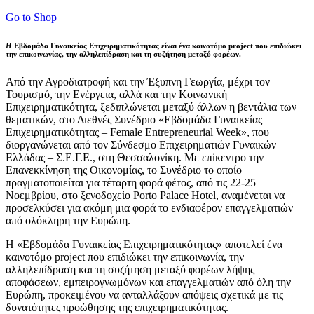
Go to Shop
Η
Εβδομάδα Γυναικείας Επιχειρηματικότητας είναι ένα καινοτόμο project που επιδιώκει
την επικοινωνίας, την αλληλεπίδραση και τη συζήτηση μεταξύ φορέων.
Από την Αγροδιατροφή και την Έξυπνη Γεωργία, μέχρι τον
Τουρισμό, την Ενέργεια, αλλά και την Κοινωνική
Επιχειρηματικότητα, ξεδιπλώνεται μεταξύ άλλων η βεντάλια των
θεματικών, στο Διεθνές Συνέδριο «Εβδομάδα Γυναικείας
Επιχειρηματικότητας – Female Entrepreneurial Week», που
διοργανώνεται από τον Σύνδεσμο Επιχειρηματιών Γυναικών
Ελλάδας – Σ.Ε.Γ.Ε., στη Θεσσαλονίκη. Με επίκεντρο την
Επανεκκίνηση της Οικονομίας, το Συνέδριο το οποίο
πραγματοποιείται για τέταρτη φορά φέτος, από τις 22-25
Νοεμβρίου, στο ξενοδοχείο Porto Palace Hotel, αναμένεται να
προσελκύσει για ακόμη μια φορά το ενδιαφέρον επαγγελματιών
από ολόκληρη την Ευρώπη.
Η «Εβδομάδα Γυναικείας Επιχειρηματικότητας» αποτελεί ένα
καινοτόμο project που επιδιώκει την επικοινωνία, την
αλληλεπίδραση και τη συζήτηση μεταξύ φορέων λήψης
αποφάσεων, εμπειρογνωμόνων και επαγγελματιών από όλη την
Ευρώπη, προκειμένου να ανταλλάξουν απόψεις σχετικά με τις
δυνατότητες προώθησης της επιχειρηματικότητας.