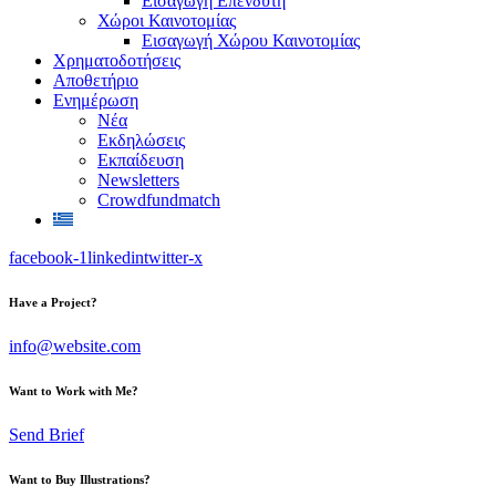
Εισαγωγή Επενδυτή
Χώροι Καινοτομίας
Εισαγωγή Χώρου Καινοτομίας
Χρηματοδοτήσεις
Αποθετήριο
Ενημέρωση
Νέα
Εκδηλώσεις
Εκπαίδευση
Newsletters
Crowdfundmatch
facebook-1
linkedin
twitter-x
Have a Project?
info@website.com
Want to Work with Me?
Send Brief
Want to Buy Illustrations?