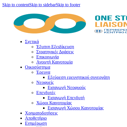
Skip to content
Skip to sidebar
Skip to footer
Σχετικά
Έξυπνη Εξειδίκευση
Στρατηγικές Δράσεις
Επικοινωνία
Ανοιχτή Καινοτομία
Οικοσύστημα
Έρευνα
Εξεύρεση ερευνητικού συνεργάτη
Νεοφυείς
Εισαγωγή Νεοφυούς
Επενδυτές
Εισαγωγή Επενδυτή
Χώροι Καινοτομίας
Εισαγωγή Χώρου Καινοτομίας
Χρηματοδοτήσεις
Αποθετήριο
Ενημέρωση