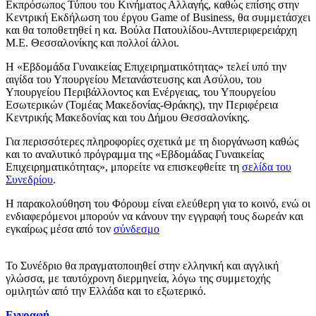
Εκπρόσωπος Τύπου του Κινήματος Αλλαγής, καθώς επίσης στην
Κεντρική Εκδήλωση του έργου Game of Business, θα συμμετάσχει
και θα τοποθετηθεί η κα. Βούλα Πατουλίδου-Αντιπεριφερειάρχη
Μ.Ε. Θεσσαλονίκης και πολλοί άλλοι.
Η «Εβδομάδα Γυναικείας Επιχειρηματικότητας» τελεί υπό την
αιγίδα του Υπουργείου Μετανάστευσης και Ασύλου, του
Υπουργείου Περιβάλλοντος και Ενέργειας, του Υπουργείου
Εσωτερικών (Τομέας Μακεδονίας-Θράκης), την Περιφέρεια
Κεντρικής Μακεδονίας και του Δήμου Θεσσαλονίκης.
Για περισσότερες πληροφορίες σχετικά με τη διοργάνωση καθώς
και το αναλυτικό πρόγραμμα της «Εβδομάδας Γυναικείας
Επιχειρηματικότητας», μπορείτε να επισκεφθείτε τη
σελίδα του
Συνεδρίου
.
Η παρακολούθηση του Φόρουμ είναι ελεύθερη για το κοινό, ενώ οι
ενδιαφερόμενοι μπορούν να κάνουν την εγγραφή τους δωρεάν και
εγκαίρως μέσα από τον
σύνδεσμο
Το Συνέδριο θα πραγματοποιηθεί στην ελληνική και αγγλική
γλώσσα, με ταυτόχρονη διερμηνεία, λόγω της συμμετοχής
ομιλητών από την Ελλάδα και το εξωτερικό.
Εγγραφή