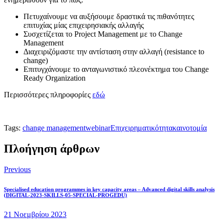
Πετυχαίνουμε να αυξήσουμε δραστικά τις πιθανότητες
επιτυχίας μίας επιχειρησιακής αλλαγής
Συσχετίζεται το Project Management με το Change
Management
Διαχειριζόμαστε την αντίσταση στην αλλαγή (resistance to
change)
Επιτυγχάνουμε το ανταγωνιστικό πλεονέκτημα του Change
Ready Organization
Περισσότερες πληροφορίες
εδώ
Tags:
change management
webinar
Επιχειρηματικότητα
καινοτομία
Πλοήγηση άρθρων
Previous
Specialised education programmes in key capacity areas – Advanced digital skills analysis
(DIGITAL-2023-SKILLS-05-SPECIAL-PROGEDU)
21 Νοεμβρίου 2023