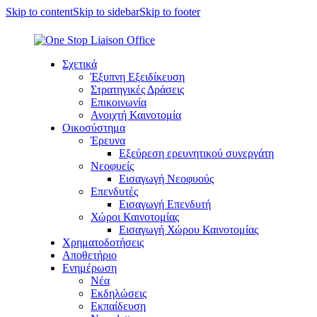
Skip to content
Skip to sidebar
Skip to footer
Σχετικά
Έξυπνη Εξειδίκευση
Στρατηγικές Δράσεις
Επικοινωνία
Ανοιχτή Καινοτομία
Οικοσύστημα
Έρευνα
Εξεύρεση ερευνητικού συνεργάτη
Νεοφυείς
Εισαγωγή Νεοφυούς
Επενδυτές
Εισαγωγή Επενδυτή
Χώροι Καινοτομίας
Εισαγωγή Χώρου Καινοτομίας
Χρηματοδοτήσεις
Αποθετήριο
Ενημέρωση
Νέα
Εκδηλώσεις
Εκπαίδευση