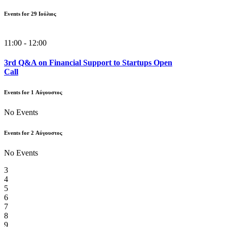
Events for
29
Ιούλιος
11:00 - 12:00
3rd Q&A on Financial Support to Startups Open
Call
Events for
1
Αύγουστος
No Events
Events for
2
Αύγουστος
No Events
3
4
5
6
7
8
9