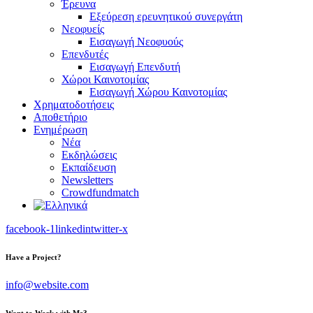
Έρευνα
Εξεύρεση ερευνητικού συνεργάτη
Νεοφυείς
Εισαγωγή Νεοφυούς
Επενδυτές
Εισαγωγή Επενδυτή
Χώροι Καινοτομίας
Εισαγωγή Χώρου Καινοτομίας
Χρηματοδοτήσεις
Αποθετήριο
Ενημέρωση
Νέα
Εκδηλώσεις
Εκπαίδευση
Newsletters
Crowdfundmatch
facebook-1
linkedin
twitter-x
Have a Project?
info@website.com
Want to Work with Me?